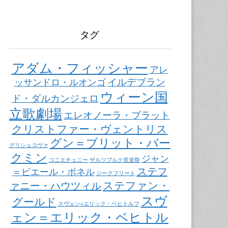
タグ
アダム・フィッシャー
アレ
イルデブラン
ッサンドロ・ルオンゴ
ウィーン国
ド・ダルカンジェロ
立歌劇場
エレオノーラ・ブラット
クリストファー・ヴェントリス
グン＝ブリット・バー
グリシュコヴァ
クミン
ジャン
コニエチュニー
ザルツブルク音楽祭
ステフ
＝ピエール・ポネル
ジークフリート
ステファン・
ァニー・ハウツィル
スヴ
グールド
スヴェン=エリック・ベヒトルフ
ェン＝エリック・ベヒトル