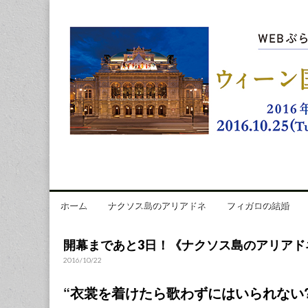
ウィーン国立歌劇
Skip to content
ホーム
ナクソス島のアリアドネ
フィガロの結婚
Main menu
Sub menu
開幕まであと3日！《ナクソス島のアリアド
2016/10/22
“衣裳を着けたら歌わずにはいられない?