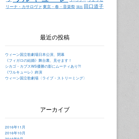
田口道子
リーナ・カサロヴァ
東京・春・音楽祭
演出
最近の投稿
ウィーン国立歌劇場日本公演、閉幕
《フィガロの結婚》舞台裏、見せます！
シカゴ・カブスWS優勝の影にムーティあり?!
《ワルキューレ》終演
ウィーン国立歌劇場〈ライブ・ストリーミング〉
アーカイブ
2016年11月
2016年10月
2016年9月