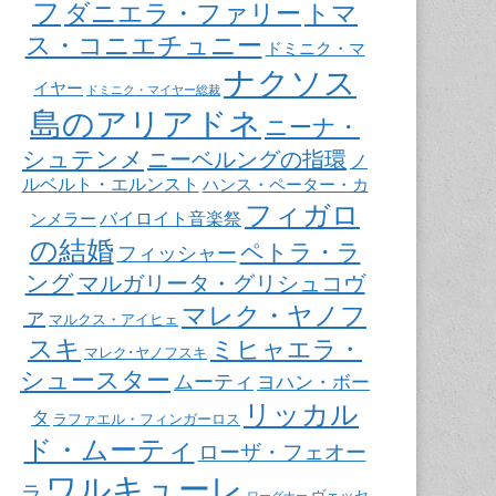
フ
ダニエラ・ファリー
トマ
ス・コニエチュニー
ドミニク・マ
ナクソス
イヤー
ドミニク・マイヤー総裁
島のアリアドネ
ニーナ・
シュテンメ
ニーベルングの指環
ノ
ルベルト・エルンスト
ハンス・ペーター・カ
フィガロ
バイロイト音楽祭
ンメラー
の結婚
ペトラ・ラ
フィッシャー
ング
マルガリータ・グリシュコヴ
マレク・ヤノフ
ァ
マルクス・アイヒェ
スキ
ミヒャエラ・
マレク･ヤノフスキ
シュースター
ムーティ
ヨハン・ボー
リッカル
タ
ラファエル・フィンガーロス
ド・ムーティ
ローザ・フェオー
ワルキューレ
ラ
ヴェッセ
ワーグナー