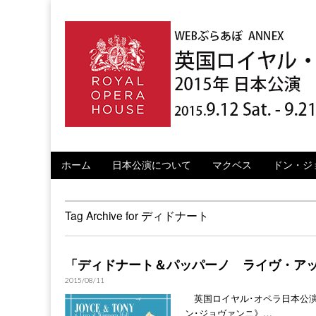
英国ロイヤル・オ
Skip to content
ホーム
日本公演について
マクベス
ドン・ジ
Main menu
Sub menu
Tag Archive for ディドナート
「ディドナート＆パッパーノ ライヴ・アッ
2015/08/11
英国ロイヤル･オペラ日本公演
ン･ジョヴァンニ》…