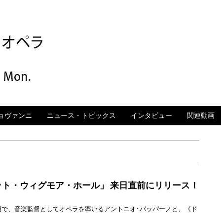
ペラ 2015年 日本
ョヴァンニ
ニュース・トピックス
インタビュー
関連動画
ト・ウィグモア・ホール」 来日直前にリリース！
で、音楽監督としてオペラを率いるアントニオ･パッパーノと、《ド