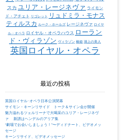
ユリア・レージネヴァ
スカ
ライモン
リュドミラ・モナス
ド・アチェト
リゴレット
ティルスカ
レージネヴァ
ルーク・ホールズ
ロイヤ
ローラン
ロイヤル・オペラハウス
ル・オペラ
ド・ヴィラゾン
ヴィラゾン
椿姫
湖上の美人
英国ロイヤル・オペラ
最近の投稿
英国ロイヤル･オペラ日本公演閉幕
サイモン・キーンリサイド トーク＆サイン会が開催
魅力溢れるツェルリーナで大喝采のユリア・レージネヴ
ァ 新譜はヘンデルのアリア集
“劇場でお会いしましょう！”〜ディドナート、ビデオメッ
セージ
キーンリサイド、ビデオメッセージ