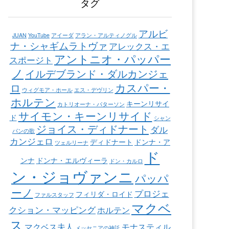
タグ
アルビ
JUAN
YouTube
アイーダ
アラン・アルティノグル
ナ・シャギムラトヴァ
アレックス・エ
アントニオ・パッパー
スポージト
ノ
イルデブランド・ダルカンジェ
カスパー・
ロ
ウィグモア・ホール
エス・デヴリン
ホルテン
キーンリサイ
カトリオーナ・パターソン
サイモン・キーンリサイド
ド
シャン
ジョイス・ディドナート
ダル
パンの歌
カンジェロ
ディドナート
ドンナ・ア
ツェルリーナ
ド
ンナ
ドンナ・エルヴィーラ
ドン・カルロ
ン・ジョヴァンニ
パッパ
ーノ
プロジェ
フィリダ・ロイド
ファルスタッフ
マクベ
クション・マッピング
ホルテン
ス
マクベス夫人
モナスティル
メッセニアの神託