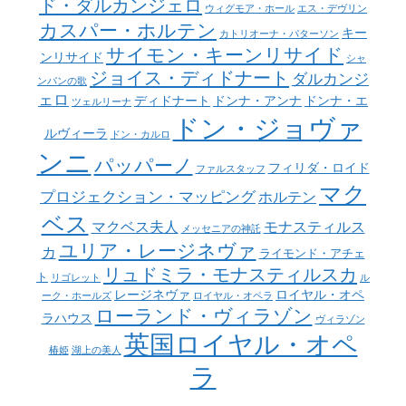
ド・ダルカンジェロ
ウィグモア・ホール
エス・デヴリン
カスパー・ホルテン
キー
カトリオーナ・パターソン
サイモン・キーンリサイド
ンリサイド
シャ
ジョイス・ディドナート
ダルカンジ
ンパンの歌
ェロ
ディドナート
ドンナ・アンナ
ドンナ・エ
ツェルリーナ
ドン・ジョヴァ
ルヴィーラ
ドン・カルロ
ンニ
パッパーノ
フィリダ・ロイド
ファルスタッフ
マク
プロジェクション・マッピング
ホルテン
ベス
マクベス夫人
モナスティルス
メッセニアの神託
ユリア・レージネヴァ
カ
ライモンド・アチェ
リュドミラ・モナスティルスカ
ト
リゴレット
ル
レージネヴァ
ロイヤル・オペ
ーク・ホールズ
ロイヤル・オペラ
ローランド・ヴィラゾン
ラハウス
ヴィラゾン
英国ロイヤル・オペ
椿姫
湖上の美人
ラ