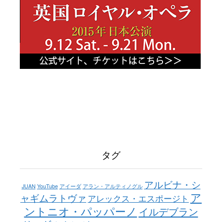
タグ
アルビナ・シ
JUAN
YouTube
アイーダ
アラン・アルティノグル
ア
ャギムラトヴァ
アレックス・エスポージト
ントニオ・パッパーノ
イルデブラン