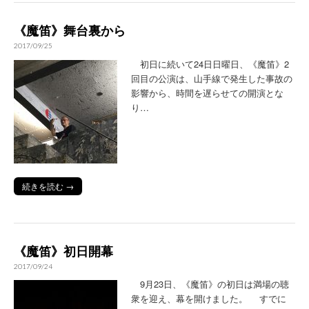
《魔笛》舞台裏から
2017/09/25
初日に続いて24日日曜日、《魔笛》2
回目の公演は、山手線で発生した事故の
影響から、時間を遅らせての開演とな
り…
続きを読む →
《魔笛》初日開幕
2017/09/24
9月23日、《魔笛》の初日は満場の聴
衆を迎え、幕を開けました。 すでに