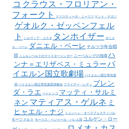
コ
クラウス・フロリアン・
フォークト
クリスティーネ・ミーリツ
ケント・ナガノ
ゲオルク・ゼッペンフェル
タンホイザー
ト
シルヴィア・コスタ
ダニエ
ダニエル・ベーレ
テルツ少年合唱
ル・べーレ
ハ
団
ニーベルングの指環
ニュルンベルクのマイスタージンガー
バ
ンナ＝エリザベス・ミュラー
イエルン国立歌劇場
バイエルン国立管弦楽
ブレン
団
バイエルン国立管弦楽団演奏会
フライデー・レディ
ダ・ラエ
マッティ・サルミ
ペトレンコ
マティアス・ゲルネ
ネン
ミ
ヒャエル・ナジ
ミュンヘン・オペラフェスティバル
ユルゲン・ロー
モーツァルト
モーリス・ベジャール・バレエ団
ロメオ・カス
ゼ