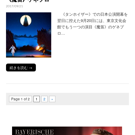
2017/09/21
《タンホイザー》での日本公演開幕を
翌日に控えた9月20日には、東京文化会
館でもう一つの演目《魔笛》のゲネプ
ロ…
続きを読む →
Page 1 of 2
1
2
»