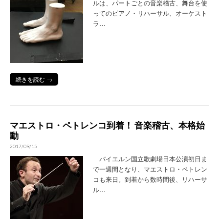
ルは、パートごとの音楽稽古、舞台を使
ってのピアノ・リハーサル、オーケスト
ラ…
続きを読む →
マエストロ・ペトレンコ到着！ 音楽稽古、本格始
動
2017/09/15
バイエルン国立歌劇場日本公演初日ま
で一週間となり、マエストロ・ペトレン
コも来日。到着から数時間後、リハーサ
ル…