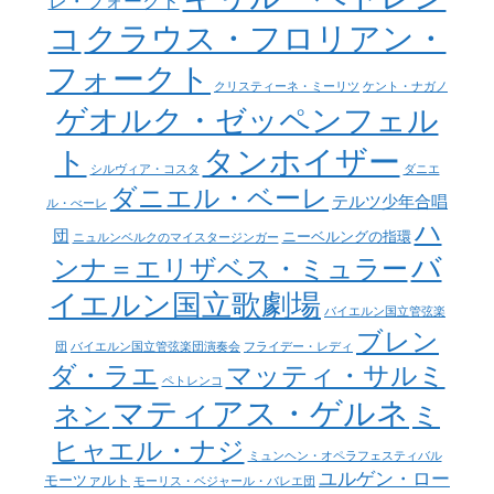
コ
クラウス・フロリアン・
フォークト
クリスティーネ・ミーリツ
ケント・ナガノ
ゲオルク・ゼッペンフェル
タンホイザー
ト
シルヴィア・コスタ
ダニエ
ダニエル・ベーレ
テルツ少年合唱
ル・べーレ
ハ
団
ニーベルングの指環
ニュルンベルクのマイスタージンガー
バ
ンナ＝エリザベス・ミュラー
イエルン国立歌劇場
バイエルン国立管弦楽
ブレン
団
バイエルン国立管弦楽団演奏会
フライデー・レディ
ダ・ラエ
マッティ・サルミ
ペトレンコ
マティアス・ゲルネ
ネン
ミ
ヒャエル・ナジ
ミュンヘン・オペラフェスティバル
ユルゲン・ロー
モーツァルト
モーリス・ベジャール・バレエ団