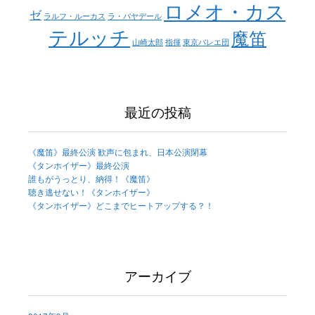
ロメオ・カス
ゼ
ラルフ・ルーカス
ラ・バヤデール
テルッチ
魔笛
山崎太郎
指揮
東京バレエ団
最近の投稿
《魔笛》最終公演 歓声に包まれ、日本公演閉幕
《タンホイザー》最終公演
誰もがうっとり、納得！《魔笛》
聴き逃せない！《タンホイザー》
《タンホイザー》どこまでヒートアップする？！
アーカイブ