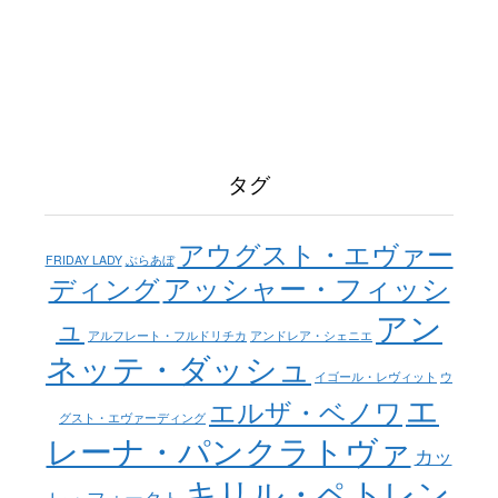
タグ
アウグスト・エヴァー
FRIDAY LADY
ぶらあぼ
アッシャー・フィッシ
ディング
アン
ュ
アルフレート・フルドリチカ
アンドレア・シェニエ
ネッテ・ダッシュ
イゴール・レヴィット
ウ
エ
エルザ・ベノワ
グスト・エヴァーディング
レーナ・パンクラトヴァ
カッ
キリル・ペトレン
レ・フォークト