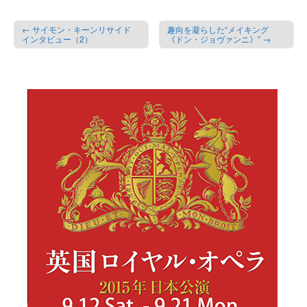
← サイモン・キーンリサイド
趣向を凝らした“メイキング
インタビュー（2）
《ドン・ジョヴァンニ》” →
Post navigation