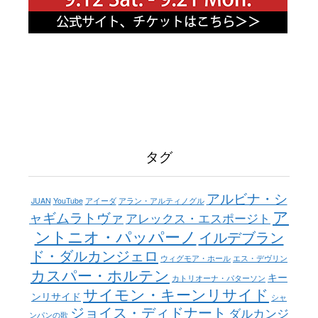
タグ
アルビナ・シ
JUAN
YouTube
アイーダ
アラン・アルティノグル
ア
ャギムラトヴァ
アレックス・エスポージト
ントニオ・パッパーノ
イルデブラン
ド・ダルカンジェロ
ウィグモア・ホール
エス・デヴリン
カスパー・ホルテン
キー
カトリオーナ・パターソン
サイモン・キーンリサイド
ンリサイド
シャ
ジョイス・ディドナート
ダルカンジ
ンパンの歌