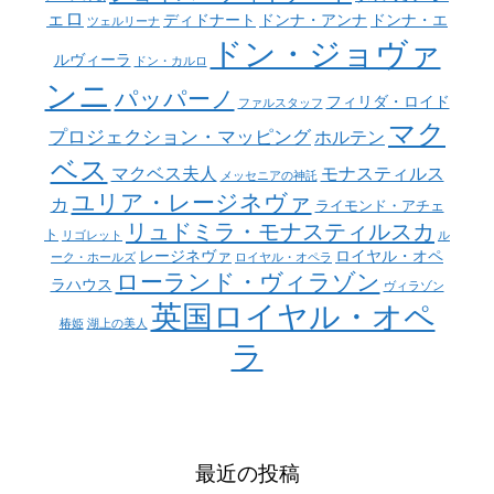
ェロ
ディドナート
ドンナ・アンナ
ドンナ・エ
ツェルリーナ
ドン・ジョヴァ
ルヴィーラ
ドン・カルロ
ンニ
パッパーノ
フィリダ・ロイド
ファルスタッフ
マク
プロジェクション・マッピング
ホルテン
ベス
マクベス夫人
モナスティルス
メッセニアの神託
ユリア・レージネヴァ
カ
ライモンド・アチェ
リュドミラ・モナスティルスカ
ト
リゴレット
ル
レージネヴァ
ロイヤル・オペ
ーク・ホールズ
ロイヤル・オペラ
ローランド・ヴィラゾン
ラハウス
ヴィラゾン
英国ロイヤル・オペ
椿姫
湖上の美人
ラ
最近の投稿