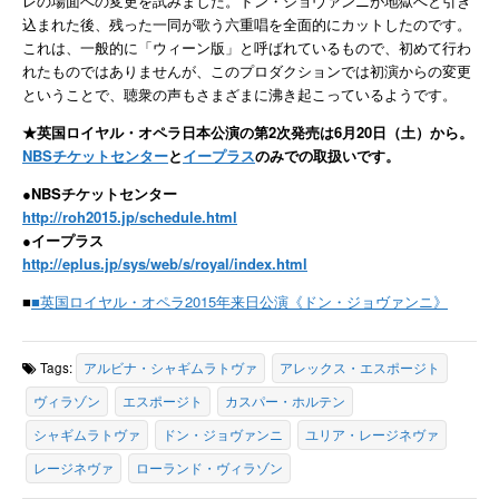
レの場面への変更を試みました。ドン・ジョヴァンニが地獄へと引き
込まれた後、残った一同が歌う六重唱を全面的にカットしたのです。
これは、一般的に「ウィーン版」と呼ばれているもので、初めて行わ
れたものではありませんが、このプロダクションでは初演からの変更
ということで、聴衆の声もさまざまに沸き起こっているようです。
★英国ロイヤル・オペラ日本公演の第2次発売は6月20日（土）から。
NBSチケットセンター
と
イープラス
のみでの取扱いです。
●NBSチケットセンター
http://roh2015.jp/schedule.html
●イープラス
http://eplus.jp/sys/web/s/royal/index.html
■
■英国ロイヤル・オペラ2015年来日公演《ドン・ジョヴァンニ》
Tags:
アルビナ・シャギムラトヴァ
アレックス・エスポージト
ヴィラゾン
エスポージト
カスパー・ホルテン
シャギムラトヴァ
ドン・ジョヴァンニ
ユリア・レージネヴァ
レージネヴァ
ローランド・ヴィラゾン