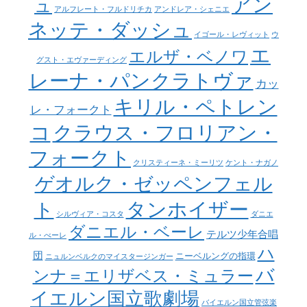
アン
ュ
アルフレート・フルドリチカ
アンドレア・シェニエ
ネッテ・ダッシュ
イゴール・レヴィット
ウ
エ
エルザ・ベノワ
グスト・エヴァーディング
レーナ・パンクラトヴァ
カッ
キリル・ペトレン
レ・フォークト
コ
クラウス・フロリアン・
フォークト
クリスティーネ・ミーリツ
ケント・ナガノ
ゲオルク・ゼッペンフェル
タンホイザー
ト
シルヴィア・コスタ
ダニエ
ダニエル・ベーレ
テルツ少年合唱
ル・べーレ
ハ
団
ニーベルングの指環
ニュルンベルクのマイスタージンガー
バ
ンナ＝エリザベス・ミュラー
イエルン国立歌劇場
バイエルン国立管弦楽