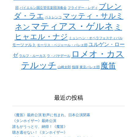
ブレン
団
バイエルン国立管弦楽団演奏会
フライデー・レディ
ダ・ラエ
マッティ・サルミ
ペトレンコ
マティアス・ゲルネ
ネン
ミ
ヒャエル・ナジ
ミュンヘン・オペラフェスティバル
ユルゲン・ロー
モーツァルト
モーリス・ベジャール・バレエ団
ロメオ・カス
ゼ
ラルフ・ルーカス
ラ・バヤデール
テルッチ
魔笛
山崎太郎
指揮
東京バレエ団
最近の投稿
《魔笛》最終公演 歓声に包まれ、日本公演閉幕
《タンホイザー》最終公演
誰もがうっとり、納得！《魔笛》
聴き逃せない！《タンホイザー》