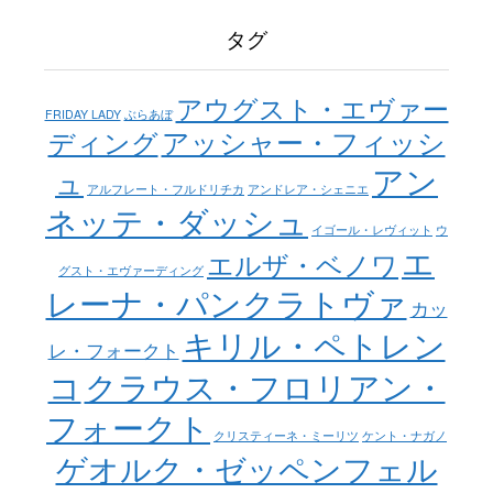
タグ
アウグスト・エヴァー
FRIDAY LADY
ぶらあぼ
アッシャー・フィッシ
ディング
アン
ュ
アルフレート・フルドリチカ
アンドレア・シェニエ
ネッテ・ダッシュ
イゴール・レヴィット
ウ
エ
エルザ・ベノワ
グスト・エヴァーディング
レーナ・パンクラトヴァ
カッ
キリル・ペトレン
レ・フォークト
コ
クラウス・フロリアン・
フォークト
クリスティーネ・ミーリツ
ケント・ナガノ
ゲオルク・ゼッペンフェル