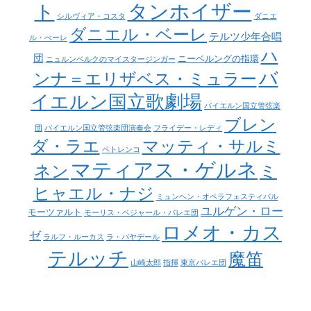
タンホイザー
ト
シルヴィア・コスタ
ダニエ
ダニエル・ベーレ
テルツ少年合唱
ル・べーレ
ハ
団
ニーベルングの指環
ニュルンベルクのマイスタージンガー
バ
ンナ＝エリザベス・ミュラー
イエルン国立歌劇場
バイエルン国立管弦楽
ブレン
団
バイエルン国立管弦楽団演奏会
フライデー・レディ
ダ・ラエ
マッティ・サルミ
ペトレンコ
マティアス・ゲルネ
ネン
ミ
ヒャエル・ナジ
ミュンヘン・オペラフェスティバル
ユルゲン・ロー
モーツァルト
モーリス・ベジャール・バレエ団
ロメオ・カス
ゼ
ラルフ・ルーカス
ラ・バヤデール
テルッチ
魔笛
山崎太郎
指揮
東京バレエ団