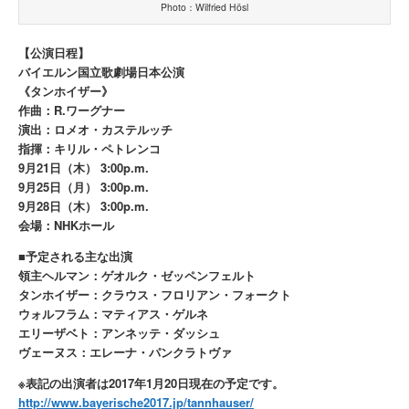
Photo：Wilfried Hösl
【公演日程】
バイエルン国立歌劇場日本公演
《タンホイザー》
作曲：R.ワーグナー
演出：ロメオ・カステルッチ
指揮：キリル・ペトレンコ
9月21日（木） 3:00p.m.
9月25日（月） 3:00p.m.
9月28日（木） 3:00p.m.
会場：NHKホール
■予定される主な出演
領主ヘルマン：ゲオルク・ゼッペンフェルト
タンホイザー：クラウス・フロリアン・フォークト
ウォルフラム：マティアス・ゲルネ
エリーザベト：アンネッテ・ダッシュ
ヴェーヌス：エレーナ・パンクラトヴァ
※表記の出演者は2017年1月20日現在の予定です。
http://www.bayerische2017.jp/tannhauser/