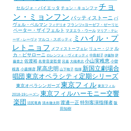
チョ
セルジォ・バイエッタ
チョン・キョンファ
ン・ミョンフン
バッティストーニ
パ
ヴェル・ベルマン
フランツ=ヨーゼフ・ゼーリヒ
フィデリオ
ペーター・ザイフェルト
マヌエラ・ウール
マリア・テレ
ミハイル・プ
マルコ・スポッティ
ーザ・レーヴァ
レトニョフ
ル
メフィストーフェレ
リュー・ジァ
カ・ピサローニ
ロレンツォ・ヴィオッティ
中島郁子
伊
伊藤翔
小山実稚恵
佐渡裕
名誉音楽監督
小曽
藤貴之
呂嘉
大槻孝志
新国立劇場合
尾高忠明
根真
小森輝彦
山下牧子
指揮
東京オペラシティ定期シリーズ
唱団
東京フィル
東京オペラシンガーズ
東京フィル
東京フィルハーモニー交響
2018-19シーズン
楽団
渡邊一正
特別客演指揮者
阪
沼尻竜典
清水徹太郎
田知樹