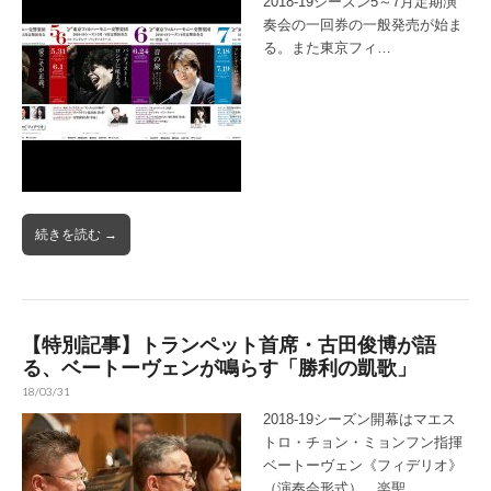
2018-19シーズン5～7月定期演
奏会の一回券の一般発売が始ま
る。また東京フィ…
続きを読む →
【特別記事】トランペット首席・古田俊博が語
る、ベートーヴェンが鳴らす「勝利の凱歌」
18/03/31
2018-19シーズン開幕はマエス
トロ・チョン・ミョンフン指揮
ベートーヴェン《フィデリオ》
（演奏会形式）。楽聖…