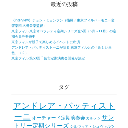
最近の投稿
《interview》チョン・ミョンフン（指揮／東京フィルハーモニー交
響楽団 名誉音楽監督）
東京フィル 東京オペラシティ定期シリーズ全5回（5月～11月）の定
期会員券発売中
東京フィルが親子で楽しめるイベントに出演
アンドレア・バッティストーニが語る 東京フィルとの『新しい景
色』（２）
東京フィル 第53回千葉市定期演奏会開催が決定
タグ
アンドレア・バッティスト
ーニ
サン
オーチャード定期演奏会
カルメン
トリー定期シリーズ
シルヴィア・シュヴァルツ