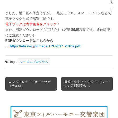
成
し
ました。近日配布予定ですが、一足先にＰＣ、スマートフォンなどで
電子ブック形式で閲覧可能です。
電子ブックは表示画像をクリック！
また、PDFダウンロードも可能です（容量15MB程度です。通信環境
にご注意ください）
PDFダウンロードはこちらから
→
https://ebravo.jp/image/TPO2017_2018s.pdf
Tags:
シーズンプログラム
Post
← アンドレイ・イオニーツァ
展望：東京フィル2017-18シー
（チェロ）
ズン定期演奏会 →
navigation