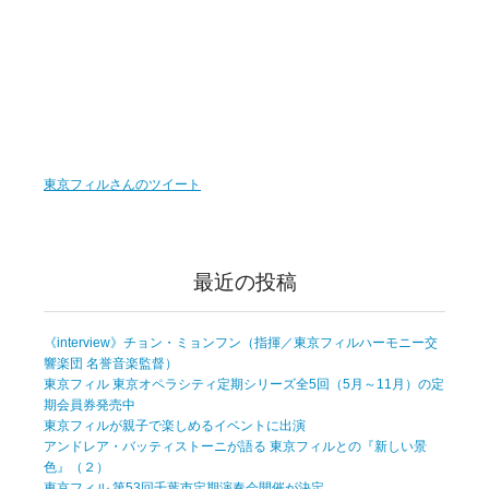
東京フィルさんのツイート
最近の投稿
《interview》チョン・ミョンフン（指揮／東京フィルハーモニー交
響楽団 名誉音楽監督）
東京フィル 東京オペラシティ定期シリーズ全5回（5月～11月）の定
期会員券発売中
東京フィルが親子で楽しめるイベントに出演
アンドレア・バッティストーニが語る 東京フィルとの『新しい景
色』（２）
東京フィル 第53回千葉市定期演奏会開催が決定