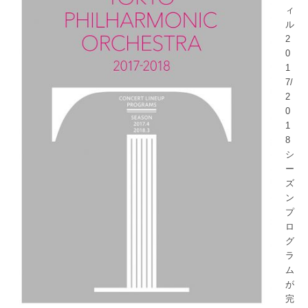
ィ
ル
2
0
1
7/
2
0
1
8
シ
ー
ズ
ン
プ
ロ
グ
ラ
ム
が
完