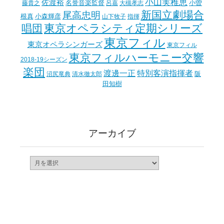
小山実稚恵
佐渡裕
名誉音楽監督
小曽
藤貴之
呂嘉
大槻孝志
新国立劇場合
尾高忠明
根真
小森輝彦
山下牧子
指揮
東京オペラシティ定期シリーズ
唱団
東京フィル
東京オペラシンガーズ
東京フィル
東京フィルハーモニー交響
2018-19シーズン
楽団
渡邊一正
特別客演指揮者
阪
沼尻竜典
清水徹太郎
田知樹
アーカイブ
ア
ー
カ
イ
ブ