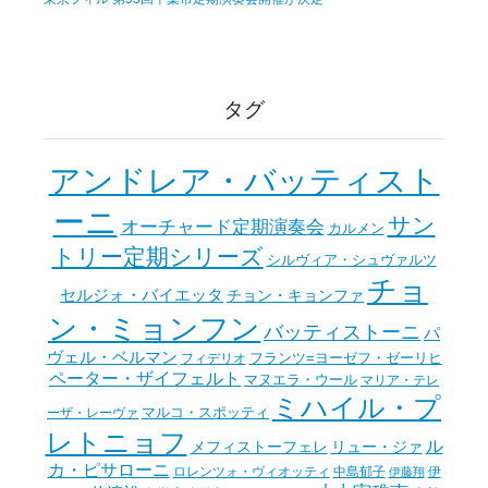
タグ
アンドレア・バッティスト
ーニ
サン
オーチャード定期演奏会
カルメン
トリー定期シリーズ
シルヴィア・シュヴァルツ
チョ
セルジォ・バイエッタ
チョン・キョンファ
ン・ミョンフン
バッティストーニ
パ
ヴェル・ベルマン
フランツ=ヨーゼフ・ゼーリヒ
フィデリオ
ペーター・ザイフェルト
マヌエラ・ウール
マリア・テレ
ミハイル・プ
マルコ・スポッティ
ーザ・レーヴァ
レトニョフ
ル
メフィストーフェレ
リュー・ジァ
カ・ピサローニ
ロレンツォ・ヴィオッティ
中島郁子
伊
伊藤翔