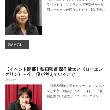
ラバント役、ソプラノ木下美穂子から動
画メッセージが届きました！ 【公演情…
続きを読む →
【イベント開催】映画監督 深作健太と《ローエン
グリン》～今、僕が考えていること
18/01/19
開局20周年を迎えたクラシカ・ジャパ
ンと東京二期会が1月21日（日）、「映
画監督 深作健太と『ローエングリン…