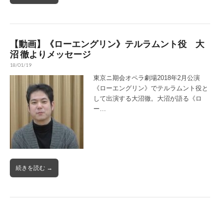
【動画】《ローエングリン》テルラムント役 大
沼 徹よりメッセージ
18/01/19
東京ニ期会オペラ劇場2018年2月公演
《ローエングリン》でテルラムント役と
して出演する大沼徹。大沼が語る《ロ
ー…
続きを読む →