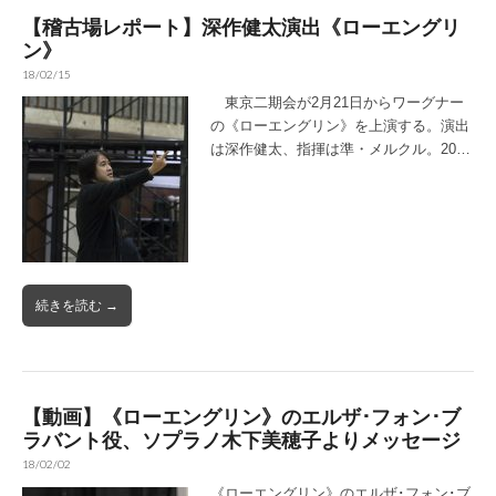
【稽古場レポート】深作健太演出《ローエングリ
ン》
18/02/15
東京二期会が2月21日からワーグナー
の《ローエングリン》を上演する。演出
は深作健太、指揮は準・メルクル。20…
続きを読む →
【動画】《ローエングリン》のエルザ･フォン･ブ
ラバント役、ソプラノ木下美穂子よりメッセージ
18/02/02
《ローエングリン》のエルザ･フォン･ブ