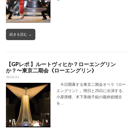
続きを読む →
【GPレポ 】ルートヴィヒか？ローエングリン
か？〜東京二期会《ローエングリン》
18/02/21
今日開幕する東京二期会オペラ《ロー
エングリン》。明日と25日に出演する、
小原啓楼、木下美穂子組の最終総稽古
を…