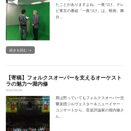
たことがありますよね、一夜づけ。テレ
ビ東京の番組「一夜づけ」は、映画、舞
台…
続きを読む →
【寄稿】フォルクスオーパーを支えるオーケスト
ラの魅力〜堀内修
2016/01/20
唇は黙っていてもフォルクスオーパー交
響楽団ジルヴェスター＆ニューイヤー・
コンサートから、音楽評論家の堀内修さ
ん…