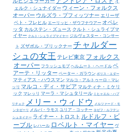
アンドレア・ロスト
ルヒシュラーガー
イ
ウィーン・フォルクス
ェルク・シュナイダー
オーパー
ウルズラ・プフィッツナー
エリーザ
オペレ
ベト・フレヒル
エーリッヒ・ザウフナウアー
ッタ
カルステン・ズュース
クルト・シュライプマ
イヤー
ジルヴェスター・コンサー
クルト･シュライプマイヤー
チャルダー
ズザボル・ブリックナー
ト
シュの女王
フォルクス
テレビ東京
オーパー
ベ
フラッシュモブ
ヘルムート・ヘードル
アーテ・リッター
ペーター・ガラウン
ボリス・エダー
マティアス・ハウスマン
マルコ・アルトゥーロ・マレ
マルコ・ディ・サピア
マルティナ・ミケリ
ッリ
ック
マーラ・マシュタリール
マレッリ
ミヒャエル・ハブ
メリー・ウィドウ
リチェク
メルツァード・モ
メルバ・ラモス
ユリア・コッチー
ンタゼーリ
ヨゼフ・ルフテン
ルドルフ・ビ
ライナー・トロスト
シュタイナー
ロベルト・マイヤー
ーブル
レハール
ヴ
板谷由夏