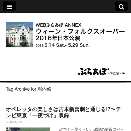
ウィーン・フォル
クスオーパー 2016
Tag Archive for 堀内修
年日本公演
オペレッタの楽しさは吉本新喜劇と通じる!?〜テ
レビ東京「一夜づけ」収録
2016/03/15
誰でも一度くらい、試験の前夜にやっ