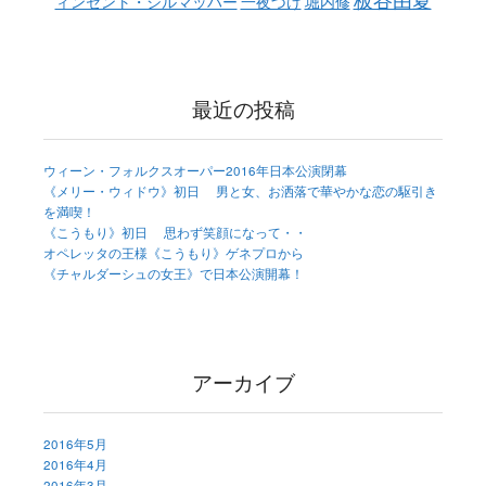
ィンセント・シルマッハー
一夜づけ
堀内修
最近の投稿
ウィーン・フォルクスオーパー2016年日本公演閉幕
《メリー・ウィドウ》初日 男と女、お洒落で華やかな恋の駆引き
を満喫！
《こうもり》初日 思わず笑顔になって・・
オペレッタの王様《こうもり》ゲネプロから
《チャルダーシュの女王》で日本公演開幕！
アーカイブ
2016年5月
2016年4月
2016年3月