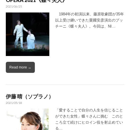
OPERA 2021《蝶々夫人》
2021/06/25
1984年の初演以来、藤原歌劇団が35年
以上受け継いできた粟國安彦演出のプッ
チーニ《蝶々夫人》。今回は、NI…
Read more →
伊藤 晴（ソプラノ）
2021/05/18
「愛することで自分の人生を信じること
ができた女性」蝶々さんに挑む このと
ころ立て続けにヒロイン役を射止めてい
る…