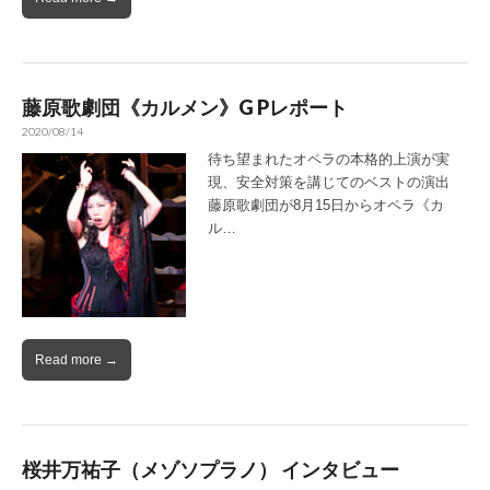
藤原歌劇団《カルメン》G Pレポート
2020/08/14
待ち望まれたオペラの本格的上演が実
現、安全対策を講じてのベストの演出
藤原歌劇団が8月15日からオペラ《カ
ル…
Read more →
桜井万祐子（メゾソプラノ） インタビュー