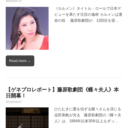
2020/03/17
《カルメン》タイトル・ロールで日本デ
ビューを果たす注目の逸材 カルメンは運
命の役 藤原歌劇団が、12回目を迎…
Read more →
【ゲネプロレポート】藤原歌劇団《蝶々夫人》本
日開幕！
2019/04/27
ひたむきに愛を信ずる蝶々さんを演じる
迫田美帆が光る 藤原歌劇団の《蝶々夫
人》は、1984年以来30年以上もずっ…