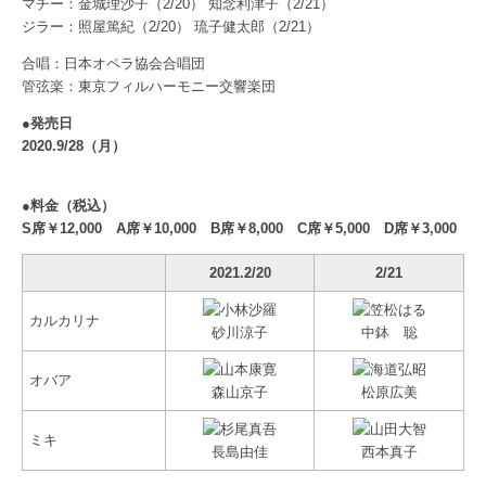
マチー：金城理沙子（2/20） 知念利津子（2/21）
ジラー：照屋篤紀（2/20） 琉子健太郎（2/21）
合唱：日本オペラ協会合唱団
管弦楽：東京フィルハーモニー交響楽団
●発売日
2020.9/28（月）
●料金（税込）
S席￥12,000 A席￥10,000 B席￥8,000 C席￥5,000 D席￥3,000
2021.2/20
2/21
カルカリナ
砂川涼子
中鉢 聡
オバア
森山京子
松原広美
ミキ
長島由佳
西本真子