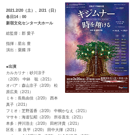
2021.2/20（土）、2/21（日）
各日14：00
新宿文化センター大ホール
総監督：郡 愛子
指揮：星出 豊
演出：粟國 淳
●出演
カルカリナ：砂川涼子
（2/20） 中鉢 聡（2/21）
オバア：森山京子（2/20） 松
原広美（2/21）
ミキ：長島由佳（2/20） 西本
真子（2/21）
フミオ：芝野遥香（2/20） 中桐かなえ（2/21）
マサキ：海道弘昭（2/20） 所谷直生（2/21）
本多：押川浩士（2/20） 田村洋貴（2/21）
区長：泉 良平（2/20） 田中大揮（2/21）