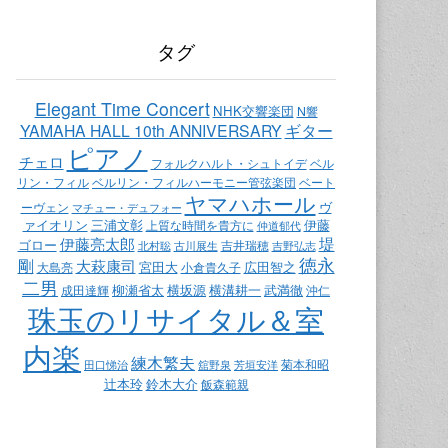
タグ
Elegant Time Concert
NHK交響楽団
N響
ギター
YAMAHA HALL 10th ANNIVERSARY
ピアノ
チェロ
ベル
フォルクハルト・シュトイデ
リン・フィル
ベート
ベルリン・フィルハーモニー管弦楽団
ヤマハホール
ヴ
ーヴェン
マチュー・デュフォー
ァイオリン
三浦文彰
伊藤
上質な時間を貴方に
仲道郁代
堤
伊藤亮太郎
ゴロー
吉井瑞穂
北村聡
古川展生
吉野弘志
徳永
剛
大萩康司
宮田大
広田智之
大島亮
小倉貴久子
二男
柳瀬省太
横坂源
横溝耕一
武満徹
成田達輝
沖仁
珠玉のリサイタル＆室
内楽
練木繁夫
菊本和昭
田口悌治
舘野泉
芳垣安洋
辻本玲
鈴木大介
飯森範親