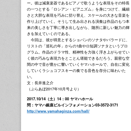
ー。彼は減衰楽器であるピアノで歌うような表現をその特長
の一つとする「ロシアン・ピアニズム」を身につけて、繊細
さと大胆な表現を巧みに切り替え、スケールの大きな音楽を
作り上げていく。そうして生み出される演奏は作品のもつ本
来の美しさを丁寧に導き出しながら、随所に新しい魅力の輝
きを加えていくのである。
今回は、彼が得意とするショパンのソナタやバラードに、
リストの「巡礼の年」からの1曲やロ短調ソナタというプロ
グラム。作品のドラマ性、精神性を力強く浮き上がらせてい
く彼の巧みな表現力をとことん堪能できるだろう。親密な空
間の中で音が豊かに響いていくヤマハホールで、自在に変化
していくラシュコフスキーの奏でる音色を存分に味わいた
い。
文：長井進之介
（ぶらあぼ2017年10月号より）
2017.10/14（土）14：00 ヤマハホール
問：ヤマハ銀座ビルインフォメーション03-3572-3171
http://www.yamahaginza.com/hall/