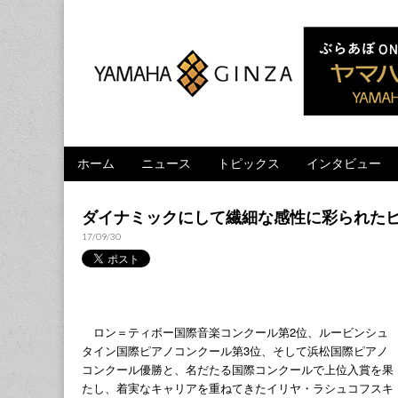
ヤマハホール|
Skip to content
ホーム
ニュース
トピックス
インタビュー
Main menu
Sub menu
ダイナミックにして繊細な感性に彩られた
17/09/30
ロン＝ティボー国際音楽コンクール第2位、ルービンシュ
タイン国際ピアノコンクール第3位、そして浜松国際ピアノ
コンクール優勝と、名だたる国際コンクールで上位入賞を果
たし、着実なキャリアを重ねてきたイリヤ・ラシュコフスキ