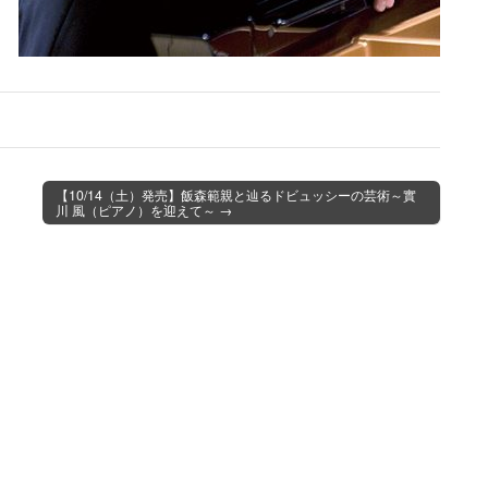
【10/14（土）発売】飯森範親と辿るドビュッシーの芸術～實
川 風（ピアノ）を迎えて～ →