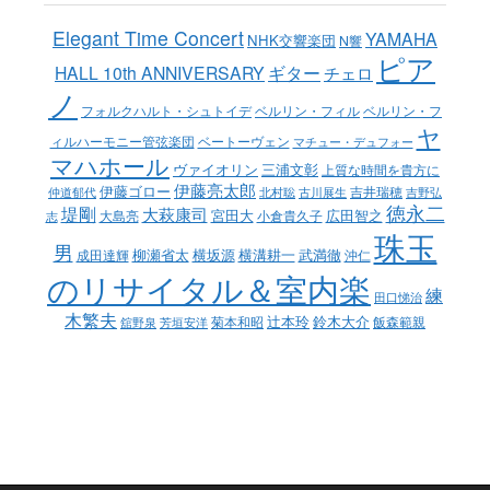
Elegant Time Concert
YAMAHA
NHK交響楽団
N響
ピア
ギター
HALL 10th ANNIVERSARY
チェロ
ノ
ベルリン・フィル
フォルクハルト・シュトイデ
ベルリン・フ
ヤ
ベートーヴェン
ィルハーモニー管弦楽団
マチュー・デュフォー
マハホール
ヴァイオリン
三浦文彰
上質な時間を貴方に
伊藤亮太郎
伊藤ゴロー
吉井瑞穂
仲道郁代
北村聡
古川展生
吉野弘
徳永二
堤剛
大萩康司
宮田大
広田智之
大島亮
小倉貴久子
志
珠玉
男
柳瀬省太
横坂源
横溝耕一
武満徹
成田達輝
沖仁
のリサイタル＆室内楽
練
田口悌治
木繁夫
辻本玲
鈴木大介
菊本和昭
飯森範親
舘野泉
芳垣安洋