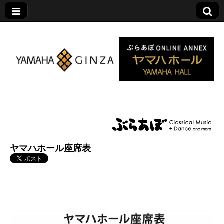
ヤマハホール|ぶら
あぼ特設サイト
ヤマハホール座席表