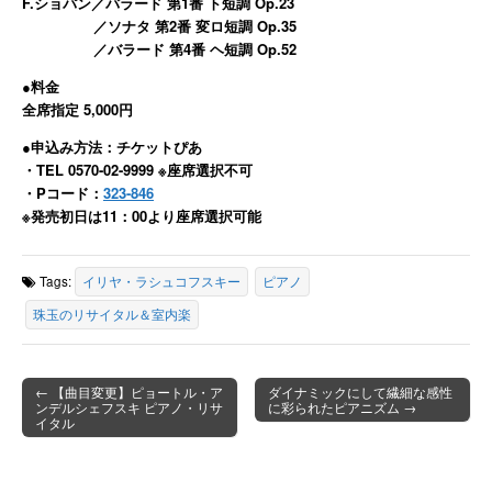
F.ショパン／バラード 第1番 ト短調 Op.23
／ソナタ 第2番 変ロ短調 Op.35
／バラード 第4番 ヘ短調 Op.52
●料金
全席指定 5,000円
●申込み方法：チケットぴあ
・TEL 0570-02-9999 ※座席選択不可
・Pコード：
323-846
※発売初日は11：00より座席選択可能
Tags:
イリヤ・ラシュコフスキー
ピアノ
珠玉のリサイタル＆室内楽
← 【曲目変更】ピョートル・ア
ダイナミックにして繊細な感性
ンデルシェフスキ ピアノ・リサ
に彩られたピアニズム →
Post navigation
イタル