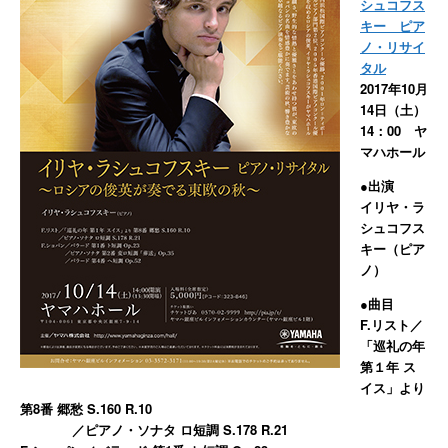
シュコフス
キー ピア
ノ・リサイ
タル
2017年10月
14日（土）
14：00 ヤ
マハホール
●出演
イリヤ・ラ
シュコフス
キー（ピア
ノ）
●曲目
F.リスト／
「巡礼の年
第１年 ス
イス」より
第8番 郷愁 S.160 R.10
／ピアノ・ソナタ ロ短調 S.178 R.21