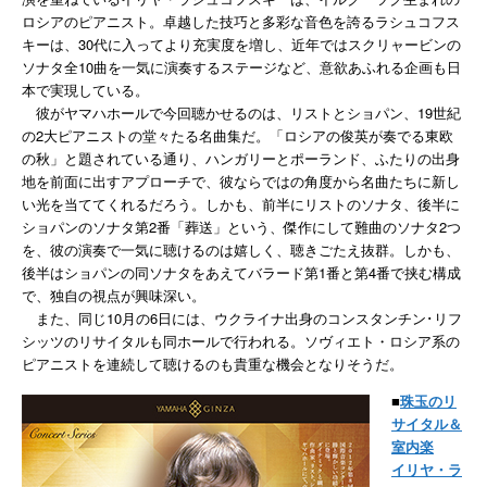
ロシアのピアニスト。卓越した技巧と多彩な音色を誇るラシュコフス
キーは、30代に入ってより充実度を増し、近年ではスクリャービンの
ソナタ全10曲を一気に演奏するステージなど、意欲あふれる企画も日
本で実現している。
彼がヤマハホールで今回聴かせるのは、リストとショパン、19世紀
の2大ピアニストの堂々たる名曲集だ。「ロシアの俊英が奏でる東欧
の秋」と題されている通り、ハンガリーとポーランド、ふたりの出身
地を前面に出すアプローチで、彼ならではの角度から名曲たちに新し
い光を当ててくれるだろう。しかも、前半にリストのソナタ、後半に
ショパンのソナタ第2番「葬送」という、傑作にして難曲のソナタ2つ
を、彼の演奏で一気に聴けるのは嬉しく、聴きごたえ抜群。しかも、
後半はショパンの同ソナタをあえてバラード第1番と第4番で挟む構成
で、独自の視点が興味深い。
また、同じ10月の6日には、ウクライナ出身のコンスタンチン･リフ
シッツのリサイタルも同ホールで行われる。ソヴィエト・ロシア系の
ピアニストを連続して聴けるのも貴重な機会となりそうだ。
■
珠玉のリ
サイタル＆
室内楽
イリヤ・ラ