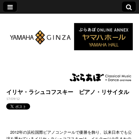
ヤマハホール|ぶら
あぼ特設サイト
イリヤ・ラシュコフスキー ピアノ・リサイタル
17/09/12
2012年の浜松国際ピアノコンクールで優勝を飾り、以来日本でも公
演を重ねているイリヤ・ラシュコフスキーは、イルクーツク生まれの