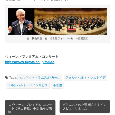
左：秋山和慶 右：名古屋フィルハーモニー交響楽団
ウィーン・プレミアム・コンサート
https://www.toyota.co.jp/tomas
Tags:
ビルギット・ラムスル-ガール
フォルクハルト・シュトイデ
ベルンハルト・ハインリヒス
小菅優
Post
← ウィーン･プレミアム･コンサ
ピアニストの小菅 優さんをイン
ートに秋山和慶、小菅 優らが出
タビューしました →
navigation
演