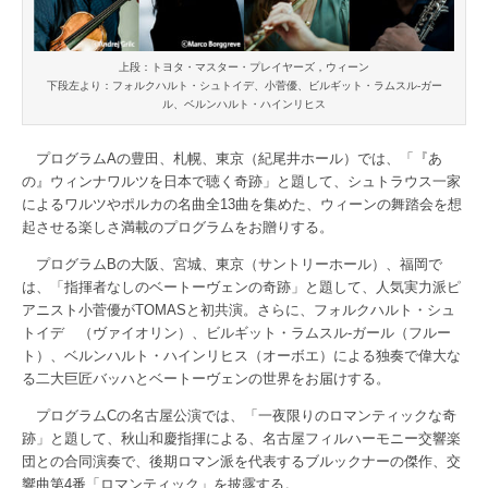
上段：トヨタ・マスター・プレイヤーズ，ウィーン
下段左より：フォルクハルト・シュトイデ、小菅優、ビルギット・ラムスル-ガー
ル、ベルンハルト・ハインリヒス
プログラムAの豊田、札幌、東京（紀尾井ホール）では、「『あ
の』ウィンナワルツを日本で聴く奇跡」と題して、シュトラウス一家
によるワルツやポルカの名曲全13曲を集めた、ウィーンの舞踏会を想
起させる楽しさ満載のプログラムをお贈りする。
プログラムBの大阪、宮城、東京（サントリーホール）、福岡で
は、「指揮者なしのベートーヴェンの奇跡」と題して、人気実力派ピ
アニスト小菅優がTOMASと初共演。さらに、フォルクハルト・シュ
トイデ （ヴァイオリン）、ビルギット・ラムスル-ガール（フルー
ト）、ベルンハルト・ハインリヒス（オーボエ）による独奏で偉大な
る二大巨匠バッハとベートーヴェンの世界をお届けする。
プログラムCの名古屋公演では、「一夜限りのロマンティックな奇
跡」と題して、秋山和慶指揮による、名古屋フィルハーモニー交響楽
団との合同演奏で、後期ロマン派を代表するブルックナーの傑作、交
響曲第4番「ロマンティック」を披露する。