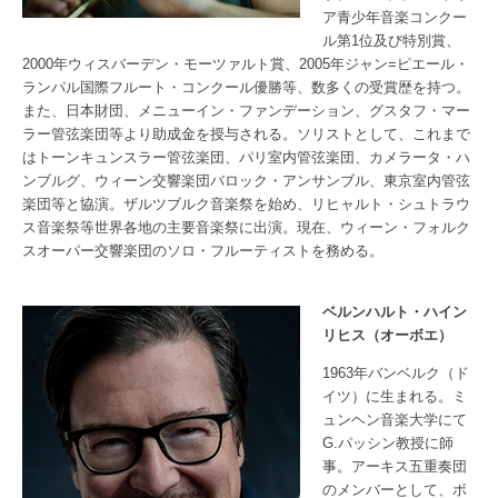
ア青少年音楽コンクー
ル第1位及び特別賞、
2000年ウィスバーデン・モーツァルト賞、2005年ジャン=ピエール・
ランパル国際フルート・コンクール優勝等、数多くの受賞歴を持つ。
また、日本財団、メニューイン・ファンデーション、グスタフ・マー
ラー管弦楽団等より助成金を授与される。ソリストとして、これまで
はトーンキュンスラー管弦楽団、パリ室内管弦楽団、カメラータ・ハ
ンブルグ、ウィーン交響楽団バロック・アンサンブル、東京室内管弦
楽団等と協演。ザルツブルク音楽祭を始め、リヒャルト・シュトラウ
ス音楽祭等世界各地の主要音楽祭に出演。現在、ウィーン・フォルク
スオーパー交響楽団のソロ・フルーティストを務める。
ベルンハルト・ハイン
リヒス（オーボエ）
1963年バンベルク（ド
イツ）に生まれる。ミ
ュンヘン音楽大学にて
G.パッシン教授に師
事。アーキス五重奏団
のメンバーとして、ボ