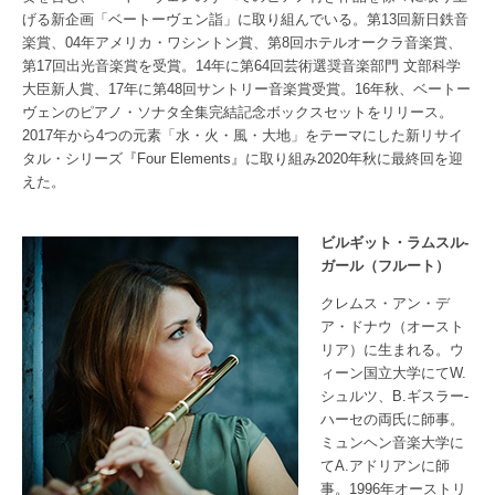
げる新企画「ベートーヴェン詣」に取り組んでいる。第13回新日鉄音
楽賞、04年アメリカ・ワシントン賞、第8回ホテルオークラ音楽賞、
第17回出光音楽賞を受賞。14年に第64回芸術選奨音楽部門 文部科学
大臣新人賞、17年に第48回サントリー音楽賞受賞。16年秋、ベートー
ヴェンのピアノ・ソナタ全集完結記念ボックスセットをリリース。
2017年から4つの元素「水・火・風・大地」をテーマにした新リサイ
タル・シリーズ『Four Elements』に取り組み2020年秋に最終回を迎
えた。
ビルギット・ラムスル-
ガール（フルート）
クレムス・アン・デ
ア・ドナウ（オースト
リア）に生まれる。ウ
ィーン国立大学にてW.
シュルツ、B.ギスラー-
ハーセの両氏に師事。
ミュンヘン音楽大学に
てA.アドリアンに師
事。1996年オーストリ