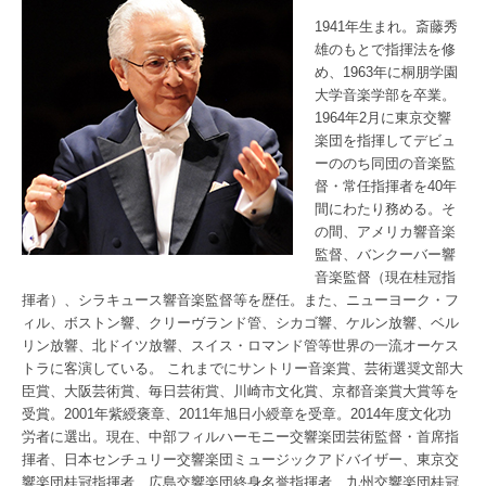
1941年生まれ。斎藤秀
雄のもとで指揮法を修
め、1963年に桐朋学園
大学音楽学部を卒業。
1964年2月に東京交響
楽団を指揮してデビュ
ーののち同団の音楽監
督・常任指揮者を40年
間にわたり務める。そ
の間、アメリカ響音楽
監督、バンクーバー響
音楽監督（現在桂冠指
揮者）、シラキュース響音楽監督等を歴任。また、ニューヨーク・フ
ィル、ボストン響、クリーヴランド管、シカゴ響、ケルン放響、ベル
リン放響、北ドイツ放響、スイス・ロマンド管等世界の一流オーケス
トラに客演している。 これまでにサントリー音楽賞、芸術選奨文部大
臣賞、大阪芸術賞、毎日芸術賞、川崎市文化賞、京都音楽賞大賞等を
受賞。2001年紫綬褒章、2011年旭日小綬章を受章。2014年度文化功
労者に選出。現在、中部フィルハーモニー交響楽団芸術監督・首席指
揮者、日本センチュリー交響楽団ミュージックアドバイザー、東京交
響楽団桂冠指揮者、広島交響楽団終身名誉指揮者、九州交響楽団桂冠