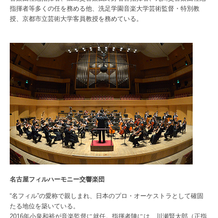
指揮者等多くの任を務める他、洗足学園音楽大学芸術監督・特別教
授、京都市立芸術大学客員教授を務めている。
名古屋フィルハーモニー交響楽団
“名フィル”の愛称で親しまれ、日本のプロ・オーケストラとして確固
たる地位を築いている。
2016年小泉和裕が音楽監督に就任。指揮者陣には、川瀬賢太郎（正指