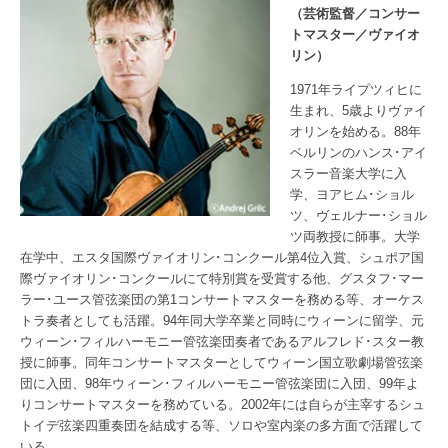
（芸術監督／コンサー
トマスター／ヴァイオ
リン）
1971年ライプツィヒに
生まれ、5歳よりヴァイ
オリンを始める。88年
ベルリンのハンス･アイ
スラー音楽大学に入
学、ヨアヒム･ショル
ツ、ヴェルナー･ショル
ツ両教授に師事。大学
在学中、エスタ国際ヴァイオリン･コンクール第4位入賞、シュポア国
際ヴァイオリン･コンクールにて特別賞を受賞する他、グスタフ･マー
ラー･ユース管弦楽団の第1コンサートマスターを務める等、オーケス
トラ奏者としても活躍。94年同大学卒業と同時にウィーンに留学、元
ウィーン･フィルハーモニー管弦楽団奏者であるアルフレド･スター教
授に師事。同年コンサートマスターとしてウィーン国立歌劇場管弦楽
団に入団、98年ウィーン･フィルハーモニー管弦楽団に入団、99年よ
りコンサートマスターを務めている。2002年には自らが主宰するシュ
トイデ弦楽四重奏団を結成する等、ソロや室内楽の多方面で活躍して
いる。