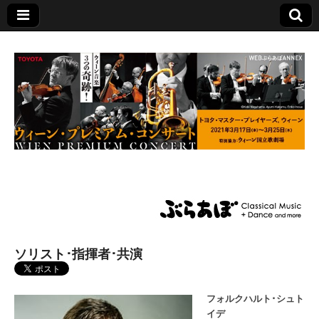
TOMAS公演特設サ
イト
ソリスト･指揮者･共演
フォルクハルト･シュト
イデ