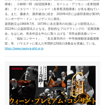
揮者）、小林研一郎（桂冠指揮者）、モーシェ・アツモン（名誉指揮
者）、ティエリー・フィッシャー（名誉客演指揮者）が名を連ねてい
る。また、藤倉大、酒井健治に続き、2020年4月には坂田直樹が第3代
コンポーザー・イン・レジデンスに就任。
楽団創立は1966年7月。1973年に名古屋市の出捐により財団法人に、
2012年に公益財団法人となる。意欲的なプログラミングの「定期演奏
会」をはじめ、有名作品を中心に取り上げる「市民会館名曲シリー
ズ」、「福祉コンサート」、「名古屋市内小・中学校移動音楽鑑賞教
室」等、バラエティに富んだ年間約120回の演奏会を実施している。
https://www.nagoya-phil.or.jp