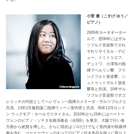
小菅 優（こすげ ゆう／
ピアノ）
2005年カーネギーホー
ルで、翌06年にはザル
ツブルク音楽祭でそれ
ぞれリサイタル・デビ
ュー。ドミトリエフ、
デュトワ、小澤等の指
揮でベルリン響、フラ
ンクフルト放送響、シ
ュトゥットガルト放送
響等と共演。10年ザル
ツブルク音楽祭でポゴ
レリッチの代役としてヘレヴェッヘ指揮カメラータ・ザルツブルクと
共演。13年2月服部譲二指揮ウィーン室内管と共演、同年12月ロンド
ン ウィグモア・ホールでリサイタル。2010年から15年にはベートー
ヴェンのピアノ・ソナタ全曲演奏会（全8回）を東京、大阪で行い各
方面から絶賛を博した。さらに現在はソロだけでなく室内楽や歌曲伴
奏を含む、ベートーヴェンのすべてのピアノ付き作品を徐々に取り上