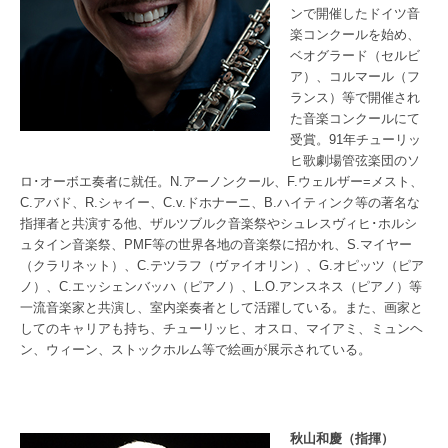
ンで開催したドイツ音
楽コンクールを始め、
ベオグラード（セルビ
ア）、コルマール（フ
ランス）等で開催され
た音楽コンクールにて
受賞。91年チューリッ
ヒ歌劇場管弦楽団のソ
ロ･オーボエ奏者に就任。N.アーノンクール、F.ウェルザー=メスト、
C.アバド、R.シャイー、C.v.ドホナーニ、B.ハイティンク等の著名な
指揮者と共演する他、ザルツブルク音楽祭やシュレスヴィヒ･ホルシ
ュタイン音楽祭、PMF等の世界各地の音楽祭に招かれ、S.マイヤー
（クラリネット）、C.テツラフ（ヴァイオリン）、G.オピッツ（ピア
ノ）、C.エッシェンバッハ（ピアノ）、L.O.アンスネス（ピアノ）等
一流音楽家と共演し、室内楽奏者として活躍している。また、画家と
してのキャリアも持ち、チューリッヒ、オスロ、マイアミ、ミュンヘ
ン、ウィーン、ストックホルム等で絵画が展示されている。
秋山和慶（指揮）