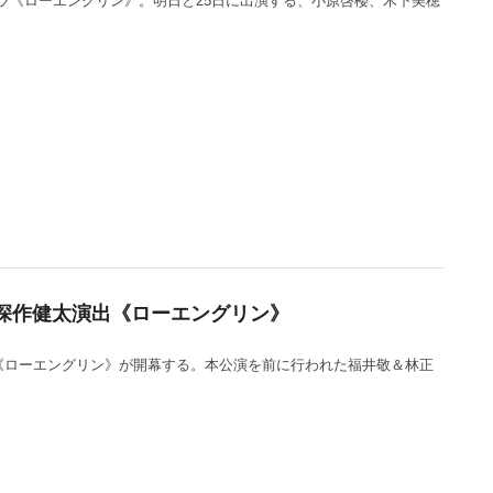
《ローエングリン》。明日と25日に出演する、小原啓楼、木下美穂
深作健太演出《ローエングリン》
《ローエングリン》が開幕する。本公演を前に行われた福井敬＆林正