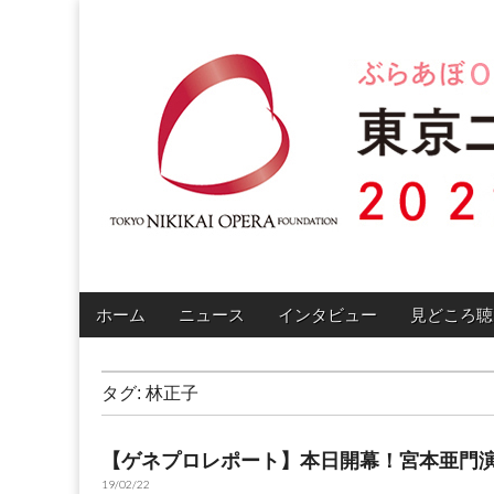
東京二期会特設
Main
Skip
ホーム
ニュース
インタビュー
見どころ聴
menu
to
content
タグ:
林正子
【ゲネプロレポート】本日開幕！宮本亜門
19/02/22