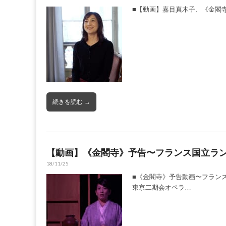
■【動画】嘉目真木子、《金閣寺》世界
続きを読む →
【動画】《金閣寺》予告〜フランス国立ラ
18/11/25
■《金閣寺》予告動画〜フラン
東京二期会オペラ…