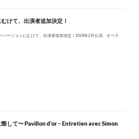
にむけて、出演者追加決定！
バージョンにむけて、出演者追加決定！2019年2月公演、オペラ
llon d’or – Entretien avec Simon