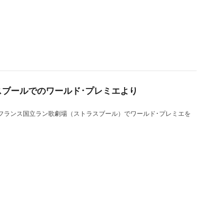
ブールでのワールド･プレミエより
のフランス国立ラン歌劇場（ストラスブール）でワールド･プレミエを