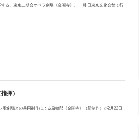
幕する、東京二期会オペラ劇場《金閣寺》。 昨日東京文化会館で行
（指揮）
歌劇場との共同制作による黛敏郎《金閣寺》（新制作）が2月22日