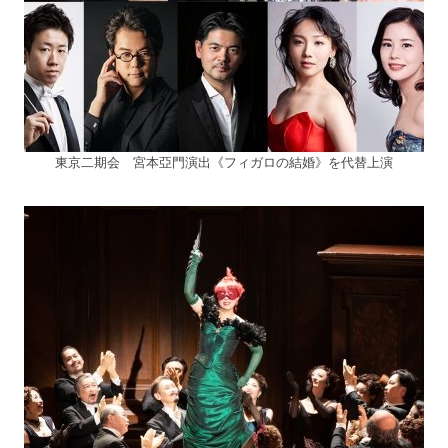
東京二期会 宮本亞門演出《フィガロの結婚》を代替上演