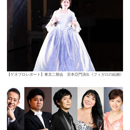
【ゲネプロレポート】東京二期会 宮本亞門演出《フィガロの結婚》