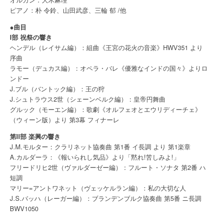
ピアノ：朴 令鈴、山田武彦、三輪 郁 /他
●曲目
I部 祝祭の響き
ヘンデル（レイサム編）：組曲《王宮の花火の音楽》HWV351 より
序曲
ラモー（デュカス編）：オペラ・バレ《優雅なインドの国々》よりロ
ンドー
J.ブル（バントック編）：王の狩
J.シュトラウス2世（シェーンベルク編）：皇帝円舞曲
グルック（モーエン編）：歌劇《オルフェオとエウリディーチェ》
（ウィーン版）より 第3幕 フィナーレ
第II部 楽興の響き
J.M.モルター：クラリネット協奏曲 第1番 イ長調 より 第1楽章
A.カルダーラ：《報いられし気品》より「黙れ!苦しみよ!」
フリードリヒ2世（ヴァルダーゼー編）：フルート・ソナタ 第2番 ハ
短調
マリー=アントワネット（ヴェッケルラン編）：私の大切な人
J.S.バッハ（レーガー編）：ブランデンブルク協奏曲 第5番 ニ長調
BWV1050