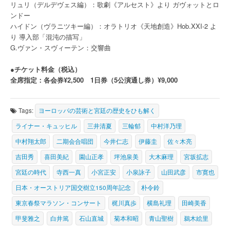
リュリ（デルデヴェス編）：歌劇《アルセスト》より ガヴォットとロ
ンドー
ハイドン（ヴラニツキー編）：オラトリオ《天地創造》Hob.XXI-2 よ
り 導入部「混沌の描写」
G.ヴァン・スヴィーテン：交響曲
●チケット料金（税込）
全席指定：各会券¥2,500 1日券（5公演通し券）¥9,000
Tags:
ヨーロッパの芸術と宮廷の歴史をひも解く
ライナー・キュッヒル
三井清夏
三輪郁
中村洋乃理
中村翔太郎
二期会合唱団
今井仁志
伊藤圭
佐々木亮
吉田秀
喜田美紀
園山正孝
坪池泉美
大木麻理
宮坂拡志
宮廷の時代
寺西一真
小宮正安
小泉詠子
山田武彦
市寛也
日本・オーストリア国交樹立150周年記念
朴令鈴
東京春祭マラソン・コンサート
梶川真歩
横島礼理
田崎美香
甲斐雅之
白井篤
石山直城
菊本和昭
青山聖樹
鵜木絵里