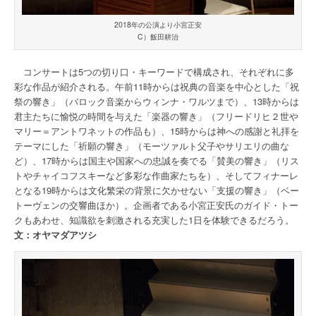
2018年の公演より小宮正安
C）飯田耕治
コンサートは5つの切り口・キーワードで構成され、それぞれに多
彩な作品が紹介される。午前11時からは祝典の音楽を中心とした「祝
祭の響き」（バロック音楽からウィンナ・ワルツまで）、13時からは
君主たちに愉悦の時間を与えた「楽器の響き」（フリードリヒ２世や
マリー＝アントワネットの作品も）、15時からは神への感謝と礼拝を
テーマにした「祈願の響き」（モーツァルト父子やサリエリの曲な
ど）、17時からは国主や国家への忠誠を奏でる「賛美の響き」（リス
トやチャイコフスキーなど多彩な作曲家たちを）、そしてフィナーレ
となる19時からは文化繁栄の背景に欠かせない「支援の響き」（ベー
トーヴェンの交響曲ほか）。企画者である小宮正安氏のガイド・トー
クもあわせ、知識欲を刺激される充実した1日を体験できるだろう。
文：オヤマダアツシ