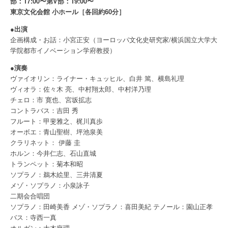
部：17:00〜第V部：19:00〜
東京文化会館 小ホール［各回約60分］
●出演
企画構成・お話：小宮正安（ヨーロッパ文化史研究家/横浜国立大学大
学院都市イノベーション学府教授）
●演奏
ヴァイオリン：ライナー・キュッヒル、白井 篤、横島礼理
ヴィオラ：佐々木 亮、中村翔太郎、中村洋乃理
チェロ：市 寛也、宮坂拡志
コントラバス：吉田 秀
フルート：甲斐雅之、梶川真歩
オーボエ：青山聖樹、坪池泉美
クラリネット： 伊藤 圭
ホルン：今井仁志、石山直城
トランペット：菊本和昭
ソプラノ：鵜木絵里、三井清夏
メゾ・ソプラノ：小泉詠子
二期会合唱団
ソプラノ：田崎美香 メゾ・ソプラノ：喜田美紀 テノール：園山正孝
バス：寺西一真
オルガン：大木麻理