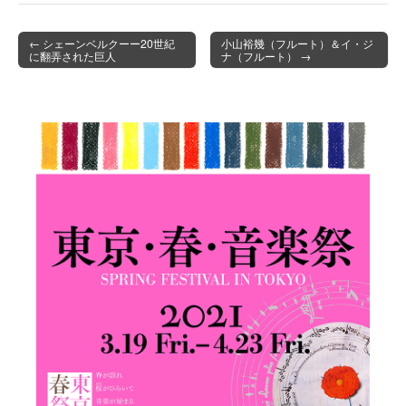
← シェーンベルクーー20世紀
小山裕幾（フルート）＆イ・ジ
に翻弄された巨人
ナ（フルート） →
Post navigation