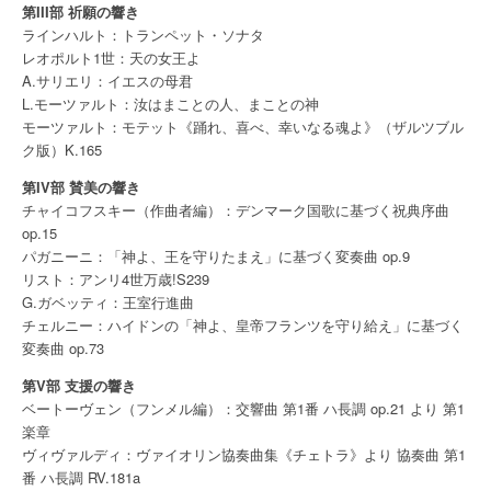
第III部 祈願の響き
ラインハルト：トランペット・ソナタ
レオポルト1世：天の女王よ
A.サリエリ：イエスの母君
L.モーツァルト：汝はまことの人、まことの神
モーツァルト：モテット《踊れ、喜べ、幸いなる魂よ》（ザルツブル
ク版）K.165
第IV部 賛美の響き
チャイコフスキー（作曲者編）：デンマーク国歌に基づく祝典序曲
op.15
パガニーニ：「神よ、王を守りたまえ」に基づく変奏曲 op.9
リスト：アンリ4世万歳!S239
G.ガベッティ：王室行進曲
チェルニー：ハイドンの「神よ、皇帝フランツを守り給え」に基づく
変奏曲 op.73
第V部 支援の響き
ベートーヴェン（フンメル編）：交響曲 第1番 ハ長調 op.21 より 第1
楽章
ヴィヴァルディ：ヴァイオリン協奏曲集《チェトラ》より 協奏曲 第1
番 ハ長調 RV.181a