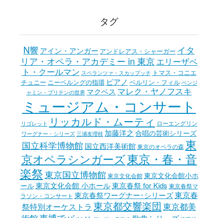
ブ
タグ
N響
イタ
アイン・アンガー
アンドレアス・シャーガー
リア・オペラ・アカデミー in 東京
エリーザベ
ト・クールマン
トマス・コニエ
スペランツァ・スカップッチ
ピアノ
チュニー
ニーベルングの指環
ベルリン・フィル
ベンジ
マレク・ヤノフスキ
マクベス
ャミン・ブリテンの世界
ミュージアム・コンサート
リッカルド・ムーティ
ローエングリン
リゴレット
加藤洋之
合唱の芸術シリーズ
ワーグナー・シリーズ
三浦友理枝
東
国立科学博物館
国立西洋美術館
東京のオペラの森
東京・春・音
京オペラシンガーズ
楽祭
東京国立博物館
東京文化会館小ホ
東京文化会館
東京文化会館 小ホール
東京春祭 for Kids
ール
東京春祭マ
東京春
東京春祭ワーグナー･シリーズ
ラソン・コンサート
東京都交響楽団
東京都美
祭特別オーケストラ
東博でバッハ