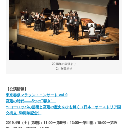
2018年の公演より
C）飯田耕治
【公演情報】
東京春祭マラソン・コンサート vol.9
宮廷の時代――5つの”響き”
〜ヨーロッパの芸術と宮廷の歴史をひも解く（日本・オーストリア国
交樹立150周年記念）
2019.4/6（土）第I部：11:00〜第II部：13:00〜第III部：15:00〜第IV