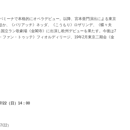
）パミーナで本格的にオペラデビュー。以降、宮本亜門演出による東京
ほか、《パリアッチ》ネッダ、《こうもり》ロザリンデ、《蝶々夫
ス国立ラン歌劇場《金閣寺》に出演し欧州デビューを果たす。今後は7
・ファン・トゥッテ》フィオルディリージ、19年2月東京二期会《金
7/22（日）14：00
/22）