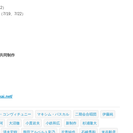
22）
/19、7/22）
）
の共同制作
ai.net/
・コンヴィチュニー
マキシム・パスカル
二期会合唱団
伊藤純
河
大沼徹
小貫岩夫
小鉄和広
新制作
杉浦隆大
清水宏樹
熊田アルベルト彩乃
片寄純也
石崎秀和
米谷毅彦