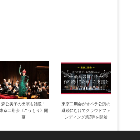
森公美子の出演も話題！
東京二期会がオペラ公演の
東京二期会《こうもり》開
継続にむけてクラウドファ
幕
ンディング第2弾を開始