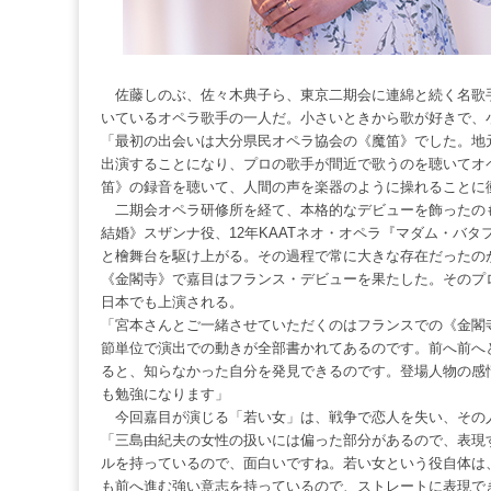
佐藤しのぶ、佐々木典子ら、東京二期会に連綿と続く名歌
いているオペラ歌手の一人だ。小さいときから歌が好きで、
「最初の出会いは大分県民オペラ協会の《魔笛》でした。地
出演することになり、プロの歌手が間近で歌うのを聴いてオ
笛》の録音を聴いて、人間の声を楽器のように操れることに
二期会オペラ研修所を経て、本格的なデビューを飾ったのも《
結婚》スザンナ役、12年KAATネオ・オペラ『マダム・バタ
と檜舞台を駆け上がる。その過程で常に大きな存在だったの
《金閣寺》で嘉目はフランス・デビューを果たした。そのプロ
日本でも上演される。
「宮本さんとご一緒させていただくのはフランスでの《金閣
節単位で演出での動きが全部書かれてあるのです。前へ前へ
ると、知らなかった自分を発見できるのです。登場人物の感
も勉強になります」
今回嘉目が演じる「若い女」は、戦争で恋人を失い、その
「三島由紀夫の女性の扱いには偏った部分があるので、表現
ルを持っているので、面白いですね。若い女という役自体は
も前へ進む強い意志を持っているので、ストレートに表現で