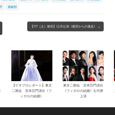
手
黛敏郎
【7/7（土）発売】11月公演《後宮からの逃走》 →
日
【ゲネプロレポート】東京
東京二期会 宮本亞門演出
演
二期会 宮本亞門演出《フ
《フィガロの結婚》を代替
ィガロの結婚》
上演