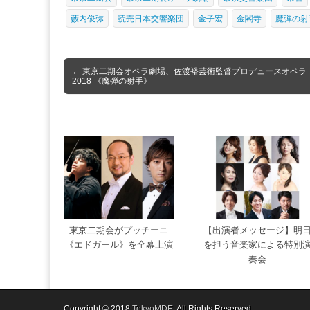
藪内俊弥
読売日本交響楽団
金子宏
金閣寺
魔弾の射
Post
← 東京二期会オペラ劇場、佐渡裕芸術監督プロデュースオペラ
2018 《魔弾の射手》
navigation
東京二期会がプッチーニ
【出演者メッセージ】明
《エドガール》を全幕上演
を担う音楽家による特別
奏会
Copyright © 2018
TokyoMDE
. All Rights Reserved.