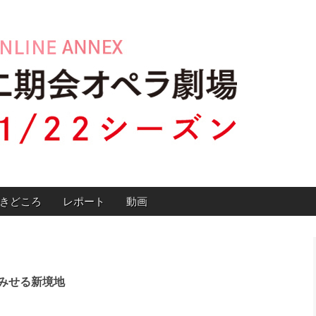
サイト
きどころ
レポート
動画
みせる新境地