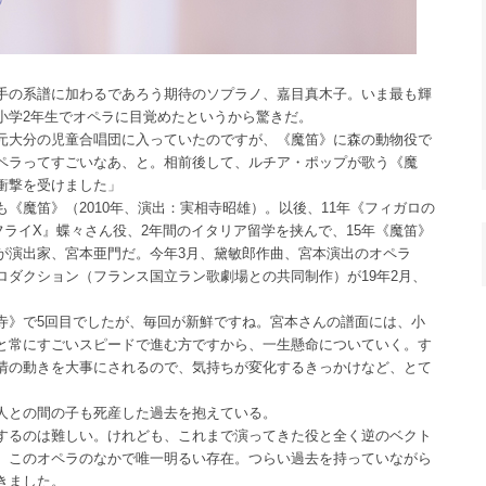
手の系譜に加わるであろう期待のソプラノ、嘉目真木子。いま最も輝
小学2年生でオペラに目覚めたというから驚きだ。
元大分の児童合唱団に入っていたのですが、《魔笛》に森の動物役で
ペラってすごいなあ、と。相前後して、ルチア・ポップが歌う《魔
衝撃を受けました」
魔笛》（2010年、演出：実相寺昭雄）。以後、11年《フィガロの
フライX』蝶々さん役、2年間のイタリア留学を挟んで、15年《魔笛》
が演出家、宮本亜門だ。今年3月、黛敏郎作曲、宮本演出のオペラ
ダクション（フランス国立ラン歌劇場との共同制作）が19年2月、
寺》で5回目でしたが、毎回が新鮮ですね。宮本さんの譜面には、小
と常にすごいスピードで進む方ですから、一生懸命についていく。す
情の動きを大事にされるので、気持ちが変化するきっかけなど、とて
人との間の子も死産した過去を抱えている。
するのは難しい。けれども、これまで演ってきた役と全く逆のベクト
、このオペラのなかで唯一明るい存在。つらい過去を持っていながら
きました。