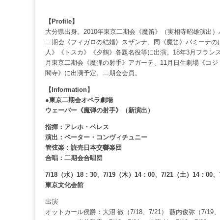
【Profile】
大分県出身。2010年東京二期会《魔笛》（実相寺昭雄演出
二期会《フィガロの結婚》スザンナ、同《魔笛》パミーナの
人》《トスカ》《夕鶴》各題名役等に出演。18年3月フラン
月東京二期会《魔弾の射手》アガーテ、11月日生劇場《コジ
閣寺》に出演予定。二期会会員。
【Information】
●東京二期会オペラ劇場
ウェーバー《魔弾の射手》（新演出）
指揮：アレホ・ペレス
演出：ペーター・コンヴィチュニー
管弦楽：読売日本交響楽団
合唱：二期会合唱団
7/18（水）18：30、7/19（木）14：00、7/21（土）14：00、
東京文化会館
出演
オットカール侯爵：大沼 徹（7/18、7/21） 藪内俊弥（7/19、7