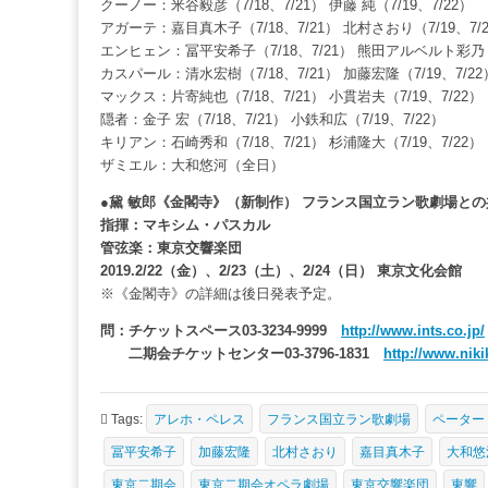
クーノー：米谷毅彦（7/18、7/21） 伊藤 純（7/19、7/22）
アガーテ：嘉目真木子（7/18、7/21） 北村さおり（7/19、7/
エンヒェン：冨平安希子（7/18、7/21） 熊田アルベルト彩乃（7
カスパール：清水宏樹（7/18、7/21） 加藤宏隆（7/19、7/22
マックス：片寄純也（7/18、7/21） 小貫岩夫（7/19、7/22）
隠者：金子 宏（7/18、7/21） 小鉄和広（7/19、7/22）
キリアン：石崎秀和（7/18、7/21） 杉浦隆大（7/19、7/22）
ザミエル：大和悠河（全日）
●黛 敏郎《金閣寺》（新制作） フランス国立ラン歌劇場と
指揮：マキシム・パスカル
管弦楽：東京交響楽団
2019.2/22（金）、2/23（土）、2/24（日） 東京文化会館
※《金閣寺》の詳細は後日発表予定。
問：チケットスペース03-3234-9999
http://www.ints.co.jp/
二期会チケットセンター03-3796-1831
http://www.nikik
Tags:
アレホ・ペレス
フランス国立ラン歌劇場
ペーター
冨平安希子
加藤宏隆
北村さおり
嘉目真木子
大和悠
東京二期会
東京二期会オペラ劇場
東京交響楽団
東響