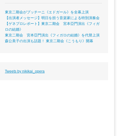
東京二期会がプッチーニ《エドガール》を全幕上演
【出演者メッセージ】明日を担う音楽家による特別演奏会
【ゲネプロレポート】東京二期会 宮本亞門演出《フィガ
ロの結婚》
東京二期会 宮本亞門演出《フィガロの結婚》を代替上演
森公美子の出演も話題！ 東京二期会《こうもり》開幕
Tweets by nikikai_opera