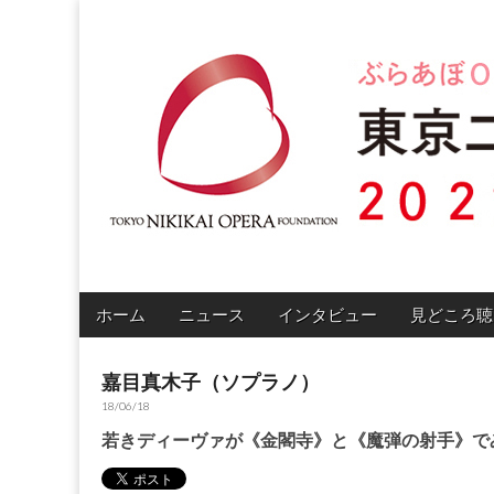
東京二期会特設
Main
Skip
ホーム
ニュース
インタビュー
見どころ聴
menu
to
content
嘉目真木子（ソプラノ）
18/06/18
若きディーヴァが《金閣寺》と《魔弾の射手》で