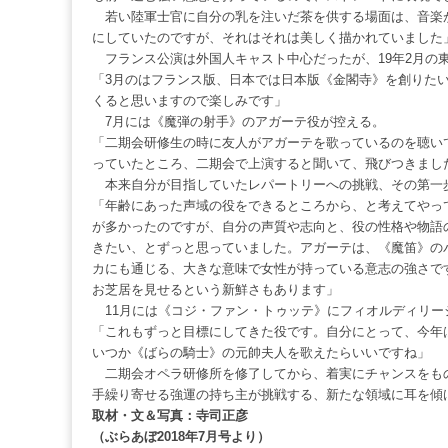
若い陸軍士官に自分の乳を注いだ茶を供する場面は、音楽
にしていたのですが、それはそれは美しく描かれていました
フランス公演は外国人キャスト中心だったが、19年2月の
「3月のはフランス版、日本では日本版《金閣寺》を創りた
くると思いますので楽しみです」
7月には《魔弾の射手》のアガーテ役が控える。
「二期会研修生の時に友人がアガーテを歌っているのを聴い
っていたところ、二期会で上演すると聞いて、飛びつきまし
本来自分が目指していたレパートリーへの挑戦、その第一
「年齢にあった声域の役をできるところから、と考えてやっ
が多かったのですが、自分の声質や志向と、役の性格や物語
きたい、とずっと思っていました。アガーテは、《魔笛》の
カにも通じる、大きな意味で女性が持っている意志の強さで
お芝居を見せるという新鮮さもあります」
11月には《コジ・ファン・トゥッテ》にフィオルディリー
「これもずっと目標にしてきた役です。自分にとって、今年
いつか《ばらの騎士》の元帥夫人を歌えたらいいですね」
二期会オペラ研修所を修了してから、着実にチャンスをも
手繰り寄せる強運の持ち主が挑戦する、新たな領域に耳を傾
取材・文＆写真：寺司正彦
（ぶらあぼ2018年7月号より）