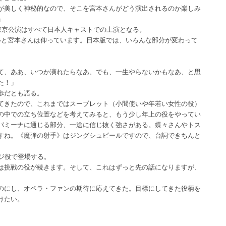
が美しく神秘的なので、そこを宮本さんがどう演出されるのか楽しみ
」
東京公演はすべて日本人キャストでの上演となる。
いと宮本さんは仰っています。日本版では、いろんな部分が変わって
て、ああ、いつか演れたらなあ、でも、一生やらないかもなあ、と思
た！」
歩だとも語る。
てきたので、これまではスーブレット（小間使いや年若い女性の役）
の中での立ち位置などを考えてみると、もう少し年上の役をやってい
パミーナに通じる部分、一途に信じ抜く強さがある。蝶々さんやトス
すね。《魔弾の射手》はジングシュピールですので、台詞できちんと
ジ役で登場する。
は挑戦の役が続きます。そして、これはずっと先の話になりますが、
のにし、オペラ・ファンの期待に応えてきた。目標にしてきた役柄を
けたい。