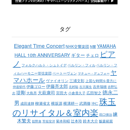
タグ
Elegant Time Concert
YAMAHA
NHK交響楽団
N響
ピア
ギター
HALL 10th ANNIVERSARY
チェロ
ノ
ベルリン・フィル
フォルクハルト・シュトイデ
ベルリン・フ
ヤ
ベートーヴェン
ィルハーモニー管弦楽団
マチュー・デュフォー
マハホール
ヴァイオリン
三浦文彰
上質な時間を貴方に
伊藤亮太郎
伊藤ゴロー
吉井瑞穂
仲道郁代
北村聡
古川展生
吉野弘
徳永二
堤剛
大萩康司
宮田大
広田智之
大島亮
小倉貴久子
志
珠玉
男
柳瀬省太
横坂源
横溝耕一
武満徹
成田達輝
沖仁
のリサイタル＆室内楽
練
田口悌治
木繁夫
辻本玲
鈴木大介
菊本和昭
飯森範親
舘野泉
芳垣安洋