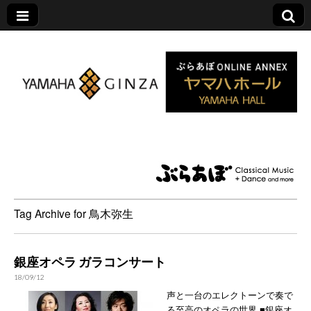
ヤマハホール|ぶら
あぼ特設サイト
Tag Archive for 鳥木弥生
銀座オペラ ガラコンサート
18/09/12
声と一台のエレクトーンで奏で
る至高のオペラの世界 ■銀座オ