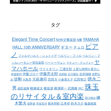
タグ
Elegant Time Concert
YAMAHA
NHK交響楽団
N響
ピア
ギター
HALL 10th ANNIVERSARY
チェロ
ノ
ベルリン・フィル
フォルクハルト・シュトイデ
ベルリン・フ
ヤ
ベートーヴェン
ィルハーモニー管弦楽団
マチュー・デュフォー
マハホール
ヴァイオリン
三浦文彰
上質な時間を貴方に
伊藤亮太郎
伊藤ゴロー
吉井瑞穂
仲道郁代
北村聡
古川展生
吉野弘
徳永二
堤剛
大萩康司
宮田大
広田智之
大島亮
小倉貴久子
志
珠玉
男
柳瀬省太
横坂源
横溝耕一
武満徹
成田達輝
沖仁
のリサイタル＆室内楽
練
田口悌治
木繁夫
辻本玲
鈴木大介
菊本和昭
飯森範親
舘野泉
芳垣安洋