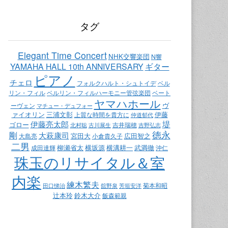
タグ
Elegant Time Concert
NHK交響楽団
N響
ギター
YAMAHA HALL 10th ANNIVERSARY
ピアノ
チェロ
ベル
フォルクハルト・シュトイデ
リン・フィル
ベート
ベルリン・フィルハーモニー管弦楽団
ヤマハホール
ヴ
ーヴェン
マチュー・デュフォー
ァイオリン
三浦文彰
伊藤
上質な時間を貴方に
仲道郁代
堤
伊藤亮太郎
ゴロー
吉井瑞穂
北村聡
古川展生
吉野弘志
徳永
剛
大萩康司
宮田大
広田智之
大島亮
小倉貴久子
二男
柳瀬省太
横坂源
横溝耕一
武満徹
成田達輝
沖仁
珠玉のリサイタル＆室
内楽
練木繁夫
菊本和昭
田口悌治
舘野泉
芳垣安洋
辻本玲
鈴木大介
飯森範親