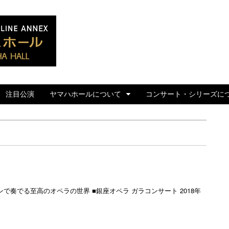
ぶらあぼ特設サイト
注目公演
ヤマハホールについて
コンサート・シリーズに
で奏でる至高のオペラの世界 ■銀座オペラ ガラコンサート 2018年