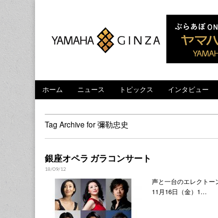
ヤマハホール|
Skip to content
ホーム
ニュース
トピックス
インタビュー
Main menu
Sub menu
Tag Archive for 彌勒忠史
銀座オペラ ガラコンサート
18/09/12
声と一台のエレクトーン
11月16日（金）1…