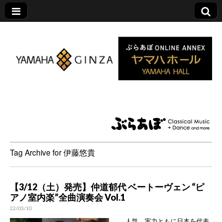
ヤマハホール|ぶら
あぼ特設サイト
Tag Archive for 伊藤悠貴
【3/12（土）発売】仲道郁代 ベートーヴェン “ピ
アノ室内楽”全曲演奏会 Vol.1
22/03/10
人気、実力ともに日本を代表