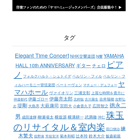
タグ
Elegant Time Concert
YAMAHA
NHK交響楽団
N響
ピア
ギター
HALL 10th ANNIVERSARY
チェロ
ノ
ベルリン・フィル
フォルクハルト・シュトイデ
ベルリン・フ
ヤ
ベートーヴェン
ィルハーモニー管弦楽団
マチュー・デュフォー
マハホール
ヴァイオリン
三浦文彰
上質な時間を貴方に
伊藤亮太郎
伊藤ゴロー
吉井瑞穂
仲道郁代
北村聡
古川展生
吉野弘
徳永二
堤剛
大萩康司
宮田大
広田智之
大島亮
小倉貴久子
志
珠玉
男
柳瀬省太
横坂源
横溝耕一
武満徹
成田達輝
沖仁
のリサイタル＆室内楽
練
田口悌治
木繁夫
辻本玲
鈴木大介
菊本和昭
飯森範親
舘野泉
芳垣安洋