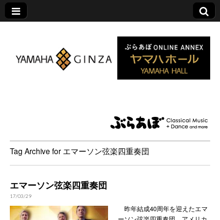
ヤマハホール|ぶら
あぼ特設サイト
Tag Archive for エマーソン弦楽四重奏団
エマーソン弦楽四重奏団
17/03/29
昨年結成40周年を迎えたエマ
ーソン弦楽四重奏団。アメリカ