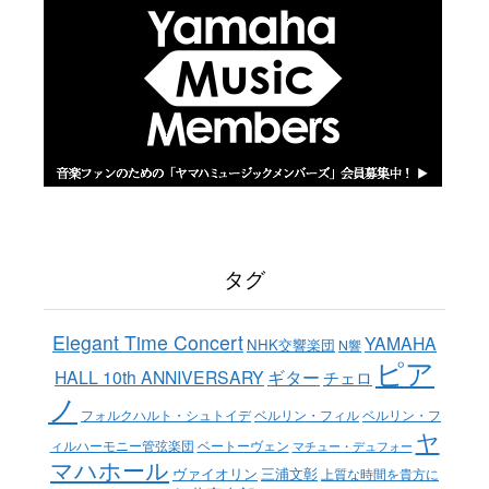
タグ
Elegant Time Concert
YAMAHA
NHK交響楽団
N響
ピア
ギター
HALL 10th ANNIVERSARY
チェロ
ノ
ベルリン・フィル
フォルクハルト・シュトイデ
ベルリン・フ
ヤ
ベートーヴェン
ィルハーモニー管弦楽団
マチュー・デュフォー
マハホール
ヴァイオリン
三浦文彰
上質な時間を貴方に