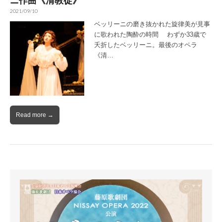
ニ作曲《清教徒》
2021/09/10
ベッリーニの磨き抜かれた旋律美が見事
に歌われた陶酔の時間 わずか33歳で
夭折したベッリーニ。最後のオペラ
《清…
Read more →