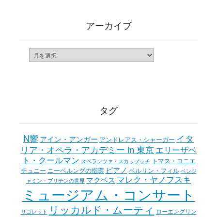
アーカイブ
ア
ー
カ
イ
ブ
タグ
N響
イタ
アイン・アンガー
アンドレアス・シャーガー
リア・オペラ・アカデミー in 東京
エリーザベ
ト・クールマン
トマス・コニエ
スペランツァ・スカップッチ
ピアノ
チュニー
ニーベルングの指環
ベルリン・フィル
ベンジ
マレク・ヤノフスキ
マクベス
ャミン・ブリテンの世界
ミュージアム・コンサート
リッカルド・ムーティ
ローエングリン
リゴレット