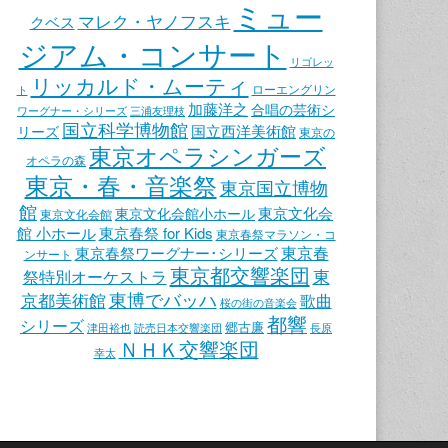
ミュー
マレク・ヤノフスキ
クベス
ジアム・コンサート
リゴレッ
リッカルド・ムーティ
ローエングリン
ト
加藤洋之
合唱の芸術シ
ワーグナー・シリーズ
三浦友理枝
国立科学博物館
国立西洋美術館
リーズ
東京の
東京オペラシンガーズ
オペラの森
東京・春・音楽祭
東京国立博物
館
東京文化会
東京文化会館小ホール
東京文化会館
館 小ホール
東京春祭 for Kids
東京春祭マラソン・コ
東京春
東京春祭ワーグナー･シリーズ
ンサート
東京都交響楽団
東
祭特別オーケストラ
東博でバッハ
京都美術館
歌曲
桜の街の音楽会
都響
シリーズ
郷古廉
津田裕也
読売日本交響楽団
長原
ＮＨＫ交響楽団
幸太