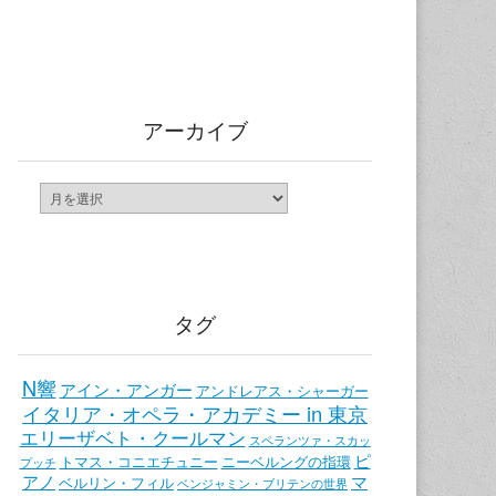
アーカイブ
ア
ー
カ
イ
ブ
タグ
N響
アイン・アンガー
アンドレアス・シャーガー
イタリア・オペラ・アカデミー in 東京
エリーザベト・クールマン
スペランツァ・スカッ
ピ
トマス・コニエチュニー
ニーベルングの指環
プッチ
アノ
マ
ベルリン・フィル
ベンジャミン・ブリテンの世界