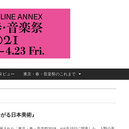
2021
タビュー
東京・春・音楽祭のこれまで
ながる日本美術』
催された「東京・春・音楽祭2018」が4月15日に閉幕した。上野の美