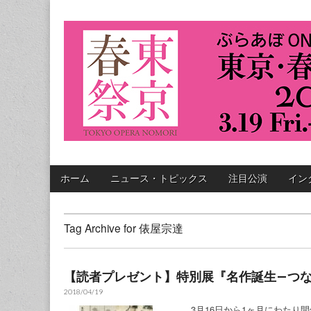
東京・春・音楽祭 
Skip to content
ホーム
ニュース・トピックス
注目公演
イン
Main menu
Sub menu
Tag Archive for 俵屋宗達
【読者プレゼント】特別展『名作誕生—つ
2018/04/19
3月16日から1ヶ月にわたり開