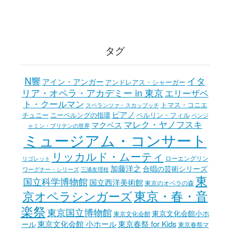
カ
イ
ブ
タグ
N響
イタ
アイン・アンガー
アンドレアス・シャーガー
リア・オペラ・アカデミー in 東京
エリーザベ
ト・クールマン
トマス・コニエ
スペランツァ・スカップッチ
ピアノ
チュニー
ニーベルングの指環
ベルリン・フィル
ベンジ
マレク・ヤノフスキ
マクベス
ャミン・ブリテンの世界
ミュージアム・コンサート
リッカルド・ムーティ
ローエングリン
リゴレット
加藤洋之
合唱の芸術シリーズ
ワーグナー・シリーズ
三浦友理枝
東
国立科学博物館
国立西洋美術館
東京のオペラの森
東京・春・音
京オペラシンガーズ
楽祭
東京国立博物館
東京文化会館小ホ
東京文化会館
東京文化会館 小ホール
東京春祭 for Kids
ール
東京春祭マ