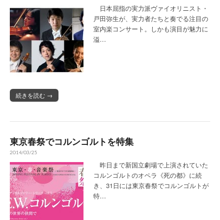
日本屈指の実力派ヴァイオリニスト・
戸田弥生が、実力者たちと奏でる注目の
室内楽コンサート。しかも演目が魅力に
溢…
続きを読む →
東京春祭でコルンゴルトを特集
2014/03/25
昨日まで新国立劇場で上演されていた
コルンゴルトのオペラ《死の都》に続
き、31日には東京春祭でコルンゴルトが
特…