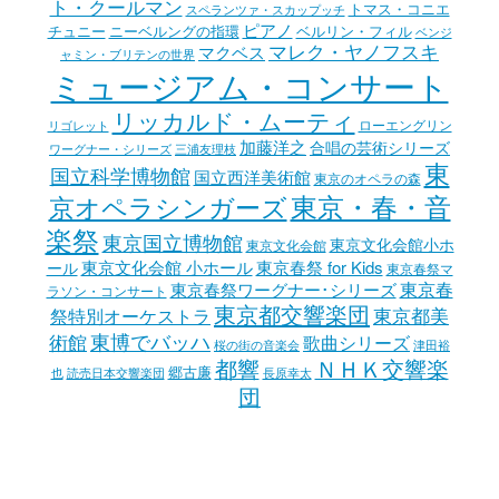
ト・クールマン
トマス・コニエ
スペランツァ・スカップッチ
ピアノ
チュニー
ニーベルングの指環
ベルリン・フィル
ベンジ
マレク・ヤノフスキ
マクベス
ャミン・ブリテンの世界
ミュージアム・コンサート
リッカルド・ムーティ
ローエングリン
リゴレット
加藤洋之
合唱の芸術シリーズ
ワーグナー・シリーズ
三浦友理枝
東
国立科学博物館
国立西洋美術館
東京のオペラの森
東京・春・音
京オペラシンガーズ
楽祭
東京国立博物館
東京文化会館小ホ
東京文化会館
東京文化会館 小ホール
東京春祭 for Kids
ール
東京春祭マ
東京春
東京春祭ワーグナー･シリーズ
ラソン・コンサート
東京都交響楽団
東京都美
祭特別オーケストラ
東博でバッハ
術館
歌曲シリーズ
津田裕
桜の街の音楽会
都響
ＮＨＫ交響楽
郷古廉
也
読売日本交響楽団
長原幸太
団