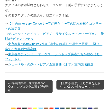
ナクソスの音源試聴とあわせて、コンサート前の予習にいかがだろう
か。
その他プログラムの解説も、順次アップ予定。
→
10th Anniversary Concert 〜春が来た！〜春の訪れを祝うコンサー
トの決定版
→
ゲルハルト・オピッツ ピアノ・リサイタル 〜ベートーヴェン、後
期3大ピアノ･ソナタ
→
東京春祭のStravinsky vol.3《兵士の物語》〜兵士と悪魔 — 語り、
奏でる音楽劇の最高峰
→
東京春祭チェンバー･オーケストラ 〜トップ奏者たちが贈る《モー
ツァルト》
→
シューベルトの夕べ〜ピアノ五重奏曲《ます》室内楽名曲選
← 毎年好評の「東京春祭 for
【上野を遊ぶ】上野公園を起点
Kids」のプログラム第１弾が決
とした2つの散歩コース →
Post navigation
定！