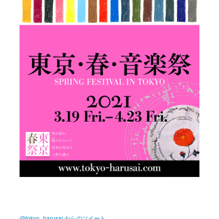
@tokyo_harusai からのツイート