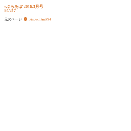
e
ぶ
ら
あ
ぼ
2
0
1
6
.
3
月
号
94/217
元のページ
../index.html#94