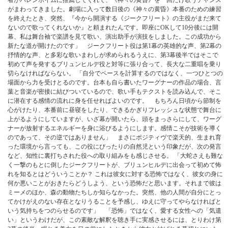
者
が
バ
レ
ン
ボ
イ
ム
に
推
薦
し
て
く
れ
て
、
《
神
々
の
黄
昏
》
を
一
回
だ
け
歌
う
チ
ャ
ン
ス
が
ま
わ
っ
て
き
ま
し
た
。
劇
場
に
入
っ
て
数
日
後
の
《
神
々
の
黄
昏
》
本
番
の
た
め
の
練
習
を
終
え
た
と
き
、
突
然
、
『
今
か
ら
開
演
す
る
《
ジ
ー
ク
フ
リ
ー
ト
》
の
主
役
が
ま
だ
来
て
な
い
の
で
歌
っ
て
く
れ
な
い
か
』
と
頼
ま
れ
た
ん
で
す
。
即
座
に
O
K
し
て
1
0
分
後
に
は
開
幕
、
私
は
舞
台
袖
で
楽
譜
を
見
て
歌
い
、
演
出
助
手
が
演
技
を
し
ま
し
た
。
こ
の
成
功
か
ら
新
た
な
道
が
開
け
た
の
で
す
」
ジ
ー
ク
フ
リ
ー
ト
役
は
第
1
幕
の
英
雄
的
な
声
、
第
2
幕
の
抒
情
的
な
声
、
と
多
彩
な
歌
い
ま
わ
し
が
求
め
ら
れ
る
う
え
に
、
第
3
幕
後
半
で
は
そ
こ
で
初
め
て
声
を
発
す
る
ブ
リ
ュ
ン
ヒ
ル
デ
役
と
対
等
に
張
り
合
っ
て
、
長
大
な
二
重
唱
を
乗
り
切
ら
な
け
れ
ば
な
ら
な
い
。
「
自
分
で
ペ
ー
ス
を
計
算
す
る
の
で
は
な
く
、
一
つ
ひ
と
つ
の
場
面
か
ら
力
を
受
け
と
る
の
で
す
。
台
本
も
自
ら
書
い
た
ワ
ー
グ
ナ
ー
の
作
品
の
場
合
、
言
葉
と
音
楽
が
密
接
に
結
び
つ
い
て
い
る
の
で
、
歌
い
手
も
テ
ク
ス
ト
を
読
み
込
ん
で
、
そ
こ
に
潜
在
す
る
感
情
の
流
れ
に
身
を
任
せ
れ
ば
よ
い
の
で
す
。
も
ち
ろ
ん
日
頃
か
ら
節
制
を
心
が
け
た
り
、
本
番
前
に
昼
寝
を
し
た
り
、
で
き
る
か
ぎ
り
フ
レ
ッ
シ
ュ
な
状
態
で
舞
台
に
上
が
る
よ
う
に
し
て
い
ま
す
が
、
い
ざ
幕
が
開
い
た
ら
、
頭
を
ま
っ
さ
ら
に
し
て
、
ワ
ー
グ
ナ
ー
が
放
射
す
る
エ
ネ
ル
ギ
ー
を
身
に
浴
び
る
よ
う
に
し
ま
す
。
感
情
こ
そ
が
技
術
を
導
く
の
で
あ
っ
て
、
そ
の
逆
で
は
あ
り
ま
せ
ん
」
ま
さ
に
ポ
ジ
テ
ィ
ヴ
で
楽
天
的
、
生
ま
れ
育
っ
た
環
境
か
ら
言
っ
て
も
、
こ
の
役
に
ぴ
っ
た
り
の
自
然
児
と
い
う
印
象
だ
が
、
次
の
発
言
な
ど
、
知
性
に
裏
打
ち
さ
れ
た
役
へ
の
取
り
組
み
を
も
感
じ
さ
せ
る
。
「
大
蛇
さ
え
も
難
な
く
一
撃
の
も
と
に
倒
し
た
ジ
ー
ク
フ
リ
ー
ト
が
、
ブ
リ
ュ
ン
ヒ
ル
デ
に
出
会
っ
て
初
め
て
怖
れ
を
知
る
と
は
ど
う
い
う
こ
と
か
？
こ
れ
は
彼
女
に
対
す
る
恐
怖
で
は
な
く
、
彼
女
の
身
に
何
か
悪
い
こ
と
が
お
き
た
ら
ど
う
し
よ
う
、
と
い
う
恐
怖
だ
と
思
い
ま
す
。
そ
れ
ま
で
彼
は
ミ
ー
メ
の
ほ
か
、
森
の
動
物
た
ち
し
か
知
ら
な
か
っ
た
。
突
然
、
他
の
人
間
が
自
分
に
と
っ
て
か
け
が
え
の
な
い
存
在
と
な
り
う
る
こ
と
を
予
感
し
、
ゆ
え
に
守
っ
て
や
ら
な
け
れ
ば
と
い
う
気
持
ち
を
つ
の
ら
せ
る
の
で
す
」
「
恐
怖
」
で
は
な
く
、
愛
す
る
女
性
へ
の
「
気
遣
い
」
と
い
う
わ
け
だ
が
、
こ
の
素
敵
な
解
釈
を
聴
き
手
に
実
感
さ
せ
る
に
は
、
と
り
わ
け
第