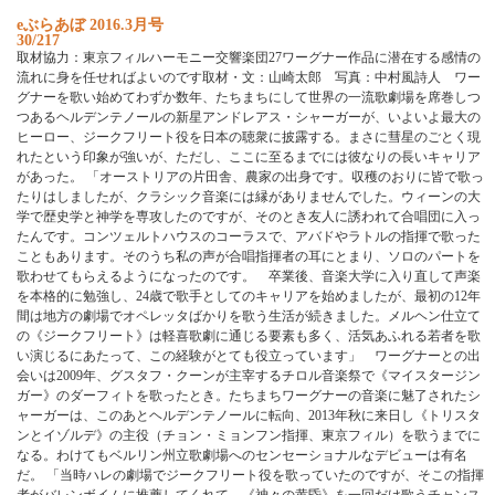
e
ぶ
ら
あ
ぼ
2
0
1
6
.
3
月
号
30/217
取
材
協
力
：
東
京
フ
ィ
ル
ハ
ー
モ
ニ
ー
交
響
楽
団
2
7
ワ
ー
グ
ナ
ー
作
品
に
潜
在
す
る
感
情
の
流
れ
に
身
を
任
せ
れ
ば
よ
い
の
で
す
取
材
・
文
：
山
崎
太
郎
写
真
：
中
村
風
詩
人
ワ
ー
グ
ナ
ー
を
歌
い
始
め
て
わ
ず
か
数
年
、
た
ち
ま
ち
に
し
て
世
界
の
一
流
歌
劇
場
を
席
巻
し
つ
つ
あ
る
ヘ
ル
デ
ン
テ
ノ
ー
ル
の
新
星
ア
ン
ド
レ
ア
ス
・
シ
ャ
ー
ガ
ー
が
、
い
よ
い
よ
最
大
の
ヒ
ー
ロ
ー
、
ジ
ー
ク
フ
リ
ー
ト
役
を
日
本
の
聴
衆
に
披
露
す
る
。
ま
さ
に
彗
星
の
ご
と
く
現
れ
た
と
い
う
印
象
が
強
い
が
、
た
だ
し
、
こ
こ
に
至
る
ま
で
に
は
彼
な
り
の
長
い
キ
ャ
リ
ア
が
あ
っ
た
。
「
オ
ー
ス
ト
リ
ア
の
片
田
舎
、
農
家
の
出
身
で
す
。
収
穫
の
お
り
に
皆
で
歌
っ
た
り
は
し
ま
し
た
が
、
ク
ラ
シ
ッ
ク
音
楽
に
は
縁
が
あ
り
ま
せ
ん
で
し
た
。
ウ
ィ
ー
ン
の
大
学
で
歴
史
学
と
神
学
を
専
攻
し
た
の
で
す
が
、
そ
の
と
き
友
人
に
誘
わ
れ
て
合
唱
団
に
入
っ
た
ん
で
す
。
コ
ン
ツ
ェ
ル
ト
ハ
ウ
ス
の
コ
ー
ラ
ス
で
、
ア
バ
ド
や
ラ
ト
ル
の
指
揮
で
歌
っ
た
こ
と
も
あ
り
ま
す
。
そ
の
う
ち
私
の
声
が
合
唱
指
揮
者
の
耳
に
と
ま
り
、
ソ
ロ
の
パ
ー
ト
を
歌
わ
せ
て
も
ら
え
る
よ
う
に
な
っ
た
の
で
す
。
卒
業
後
、
音
楽
大
学
に
入
り
直
し
て
声
楽
を
本
格
的
に
勉
強
し
、
2
4
歳
で
歌
手
と
し
て
の
キ
ャ
リ
ア
を
始
め
ま
し
た
が
、
最
初
の
1
2
年
間
は
地
方
の
劇
場
で
オ
ペ
レ
ッ
タ
ば
か
り
を
歌
う
生
活
が
続
き
ま
し
た
。
メ
ル
ヘ
ン
仕
立
て
の
《
ジ
ー
ク
フ
リ
ー
ト
》
は
軽
喜
歌
劇
に
通
じ
る
要
素
も
多
く
、
活
気
あ
ふ
れ
る
若
者
を
歌
い
演
じ
る
に
あ
た
っ
て
、
こ
の
経
験
が
と
て
も
役
立
っ
て
い
ま
す
」
ワ
ー
グ
ナ
ー
と
の
出
会
い
は
2
0
0
9
年
、
グ
ス
タ
フ
・
ク
ー
ン
が
主
宰
す
る
チ
ロ
ル
音
楽
祭
で
《
マ
イ
ス
タ
ー
ジ
ン
ガ
ー
》
の
ダ
ー
フ
ィ
ト
を
歌
っ
た
と
き
。
た
ち
ま
ち
ワ
ー
グ
ナ
ー
の
音
楽
に
魅
了
さ
れ
た
シ
ャ
ー
ガ
ー
は
、
こ
の
あ
と
ヘ
ル
デ
ン
テ
ノ
ー
ル
に
転
向
、
2
0
1
3
年
秋
に
来
日
し
《
ト
リ
ス
タ
ン
と
イ
ゾ
ル
デ
》
の
主
役
（
チ
ョ
ン
・
ミ
ョ
ン
フ
ン
指
揮
、
東
京
フ
ィ
ル
）
を
歌
う
ま
で
に
な
る
。
わ
け
て
も
ベ
ル
リ
ン
州
立
歌
劇
場
へ
の
セ
ン
セ
ー
シ
ョ
ナ
ル
な
デ
ビ
ュ
ー
は
有
名
だ
。
「
当
時
ハ
レ
の
劇
場
で
ジ
ー
ク
フ
リ
ー
ト
役
を
歌
っ
て
い
た
の
で
す
が
、
そ
こ
の
指
揮