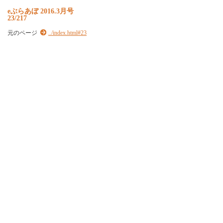
e
ぶ
ら
あ
ぼ
2
0
1
6
.
3
月
号
23/217
元のページ
../index.html#23