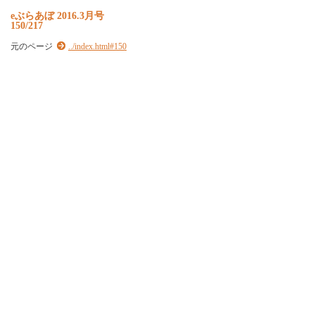
e
ぶ
ら
あ
ぼ
2
0
1
6
.
3
月
号
150/217
元のページ
../index.html#150