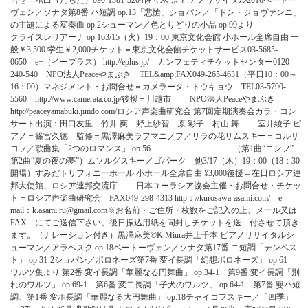
合
せ
＝
舘
田
（
た
ち
た
）
0
9
0
-
1
3
8
1
-
3
2
0
4
佐
々
木
崇
ピ
ア
ノ
リ
サ
イ
タ
ル
2
0
1
6
ベ
ー
ト
ー
ヴ
ェ
ン
／
ソ
ナ
タ
第
8
番
ハ
短
調
o
p
.
1
3
「
悲
愴
」
シ
ョ
パ
ン
／
「
ド
ン
・
ジ
ョ
ヴ
ァ
ン
ニ
」
の
主
題
に
よ
る
変
奏
曲
o
p
.
2
シ
ュ
ー
マ
ン
／
色
と
り
ど
り
の
小
品
o
p
.
9
9
よ
り
ク
ラ
イ
ス
レ
リ
ア
ー
ナ
o
p
.
1
6
3
/
1
5
（
火
）
1
9
：
0
0
東
京
文
化
会
館
小
ホ
ー
ル
全
席
自
由
一
般
￥
3
,
5
0
0
学
生
￥
2
,
0
0
0
チ
ケ
ッ
ト
＝
東
京
文
化
会
館
チ
ケ
ッ
ト
サ
ー
ビ
ス
0
3
-
5
6
8
5
-
0
6
5
0
e
+
（
イ
ー
プ
ラ
ス
）
h
t
t
p
:
/
/
e
p
l
u
s
.
j
p
/
カ
ン
フ
ェ
テ
ィ
チ
ケ
ッ
ト
セ
ン
タ
ー
0
1
2
0
-
2
4
0
-
5
4
0
N
P
O
法
人
P
e
a
c
e
や
ま
ぶ
き
T
E
L
&
a
m
p
;
F
A
X
0
4
9
-
2
6
5
-
4
6
3
1
（
平
日
1
0
：
0
0
～
1
6
：
0
0
）
マ
ネ
ジ
メ
ン
ト
・
お
問
合
せ
＝
カ
メ
ラ
ー
タ
・
ト
ウ
キ
ョ
ウ
T
E
L
0
3
-
5
7
9
0
-
5
5
6
0
h
t
t
p
:
/
/
w
w
w
.
c
a
m
e
r
a
t
a
.
c
o
.
j
p
/
後
援
＝
川
越
市
N
P
O
法
人
P
e
a
c
e
や
ま
ぶ
き
h
t
t
p
:
/
/
p
e
a
c
e
y
a
m
a
b
u
k
i
.
j
i
m
d
o
.
c
o
m
/
ロ
シ
ア
声
楽
曲
研
究
会
第
7
回
定
期
演
奏
会
ガ
ラ
・
コ
ン
サ
ー
ト
出
演
：
田
口
友
里
竹
井
爽
野
上
紗
智
原
彩
子
村
山
舞
室
井
綾
子
ピ
ア
ノ
＝
篠
宮
久
徳
監
修
＝
黒
澤
麻
美
ラ
フ
マ
ニ
ノ
フ
／
リ
ラ
の
花
リ
ム
ス
キ
ー
＝
コ
ル
サ
コ
フ
／
歌
曲
集
「
2
つ
の
ロ
マ
ン
ス
」
o
p
.
5
6
（
第
1
曲
“
ニ
ン
フ
”
第
2
曲
“
夏
の
夜
の
夢
”
）
ム
ソ
ル
グ
ス
キ
ー
／
ゴ
パ
ー
ク
他
3
/
1
7
（
木
）
1
9
：
0
0
（
1
8
：
3
0
開
場
）
す
み
だ
ト
リ
フ
ォ
ニ
ー
ホ
ー
ル
小
ホ
ー
ル
全
席
自
由
¥
3
,
0
0
0
後
援
＝
在
日
ロ
シ
ア
連
邦
大
使
館
、
ロ
シ
ア
連
邦
交
流
庁
日
本
ユ
ー
ラ
シ
ア
協
会
主
催
・
お
問
合
せ
・
チ
ケ
ッ
ト
＝
ロ
シ
ア
声
楽
曲
研
究
会
F
A
X
0
4
9
-
2
9
8
-
4
3
1
3
h
t
t
p
：
/
/
k
u
r
o
s
a
w
a
-
a
s
a
m
i
.
c
o
m
/
e
-
m
a
i
l
：
k
.
a
s
a
m
i
.
r
u
@
g
m
a
i
l
.
c
o
m
※
お
名
前
・
ご
住
所
・
枚
数
を
ご
記
入
の
上
、
メ
ー
ル
又
は
F
A
X
に
て
ご
送
信
下
さ
い
。
後
日
振
込
用
紙
を
同
封
し
チ
ケ
ッ
ト
を
送
付
さ
せ
て
頂
き
ま
す
。
（
ナ
レ
ー
シ
ョ
ン
付
き
）
黒
澤
麻
美
©
K
.
M
i
u
r
a
井
上
千
本
ピ
ア
ノ
リ
サ
イ
タ
ル
シ
ュ
ー
マ
ン
／
ア
ラ
ベ
ス
ク
o
p
.
1
8
ベ
ー
ト
ー
ヴ
ェ
ン
／
ソ
ナ
タ
第
1
7
番
ニ
短
調
「
テ
ン
ペ
ス
ト
」
o
p
.
3
1
-
2
シ
ョ
パ
ン
／
ポ
ロ
ネ
ー
ズ
第
7
番
変
イ
長
調
「
幻
想
ポ
ロ
ネ
ー
ズ
」
o
p
.
6
1
ワ
ル
ツ
集
よ
り
第
2
番
変
イ
長
調
「
華
麗
な
る
円
舞
曲
」
o
p
.
3
4
-
1
第
9
番
変
イ
長
調
「
別
れ
の
ワ
ル
ツ
」
o
p
.
6
9
-
1
第
6
番
変
二
長
調
「
子
犬
の
ワ
ル
ツ
」
o
p
.
6
4
-
1
第
7
番
嬰
ハ
短
調
、
第
1
番
変
ホ
長
調
「
華
麗
な
る
大
円
舞
曲
」
o
p
.
1
8
チ
ャ
イ
コ
フ
ス
キ
ー
／
「
四
季
」