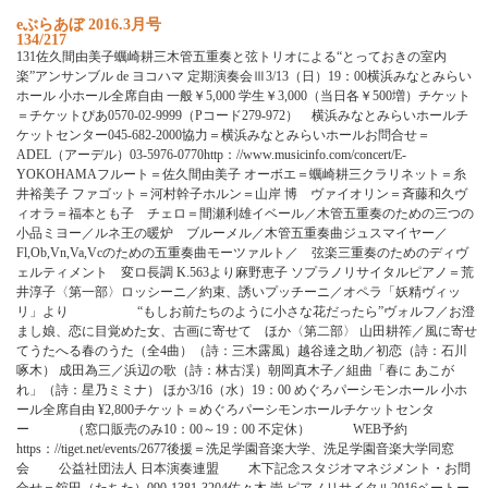
e
ぶ
ら
あ
ぼ
2
0
1
6
.
3
月
号
134/217
1
3
1
佐
久
間
由
美
子
蠣
崎
耕
三
木
管
五
重
奏
と
弦
ト
リ
オ
に
よ
る
“
と
っ
て
お
き
の
室
内
楽
”
ア
ン
サ
ン
ブ
ル
d
e
ヨ
コ
ハ
マ
定
期
演
奏
会
Ⅲ
3
/
1
3
（
日
）
1
9
：
0
0
横
浜
み
な
と
み
ら
い
ホ
ー
ル
小
ホ
ー
ル
全
席
自
由
一
般
￥
5
,
0
0
0
学
生
￥
3
,
0
0
0
（
当
日
各
￥
5
0
0
増
）
チ
ケ
ッ
ト
＝
チ
ケ
ッ
ト
ぴ
あ
0
5
7
0
-
0
2
-
9
9
9
9
（
P
コ
ー
ド
2
7
9
-
9
7
2
）
横
浜
み
な
と
み
ら
い
ホ
ー
ル
チ
ケ
ッ
ト
セ
ン
タ
ー
0
4
5
-
6
8
2
-
2
0
0
0
協
力
＝
横
浜
み
な
と
み
ら
い
ホ
ー
ル
お
問
合
せ
＝
A
D
E
L
（
ア
ー
デ
ル
）
0
3
-
5
9
7
6
-
0
7
7
0
h
t
t
p
：
/
/
w
w
w
.
m
u
s
i
c
i
n
f
o
.
c
o
m
/
c
o
n
c
e
r
t
/
E
-
Y
O
K
O
H
A
M
A
フ
ル
ー
ト
＝
佐
久
間
由
美
子
オ
ー
ボ
エ
＝
蠣
崎
耕
三
ク
ラ
リ
ネ
ッ
ト
＝
糸
井
裕
美
子
フ
ァ
ゴ
ッ
ト
＝
河
村
幹
子
ホ
ル
ン
＝
山
岸
博
ヴ
ァ
イ
オ
リ
ン
＝
斉
藤
和
久
ヴ
ィ
オ
ラ
＝
福
本
と
も
子
チ
ェ
ロ
＝
間
瀬
利
雄
イ
ベ
ー
ル
／
木
管
五
重
奏
の
た
め
の
三
つ
の
小
品
ミ
ヨ
ー
／
ル
ネ
王
の
暖
炉
ブ
ル
ー
メ
ル
／
木
管
五
重
奏
曲
ジ
ュ
ス
マ
イ
ヤ
ー
／
F
l
,
O
b
,
V
n
,
V
a
,
V
c
の
た
め
の
五
重
奏
曲
モ
ー
ツ
ァ
ル
ト
／
弦
楽
三
重
奏
の
た
め
の
デ
ィ
ヴ
ェ
ル
テ
ィ
メ
ン
ト
変
ロ
長
調
K
.
5
6
3
よ
り
麻
野
恵
子
ソ
プ
ラ
ノ
リ
サ
イ
タ
ル
ピ
ア
ノ
＝
荒
井
淳
子
〈
第
一
部
〉
ロ
ッ
シ
ー
ニ
／
約
束
、
誘
い
プ
ッ
チ
ー
ニ
／
オ
ペ
ラ
「
妖
精
ヴ
ィ
ッ
リ
」
よ
り
“
も
し
お
前
た
ち
の
よ
う
に
小
さ
な
花
だ
っ
た
ら
”
ヴ
ォ
ル
フ
／
お
澄
ま
し
娘
、
恋
に
目
覚
め
た
女
、
古
画
に
寄
せ
て
ほ
か
〈
第
二
部
〉
山
田
耕
筰
／
風
に
寄
せ
て
う
た
へ
る
春
の
う
た
（
全
4
曲
）
（
詩
：
三
木
露
風
）
越
谷
達
之
助
／
初
恋
（
詩
：
石
川
啄
木
）
成
田
為
三
／
浜
辺
の
歌
（
詩
：
林
古
渓
）
朝
岡
真
木
子
／
組
曲
「
春
に
あ
こ
が
れ
」
（
詩
：
星
乃
ミ
ミ
ナ
）
ほ
か
3
/
1
6
（
水
）
1
9
：
0
0
め
ぐ
ろ
パ
ー
シ
モ
ン
ホ
ー
ル
小
ホ
ー
ル
全
席
自
由
¥
2
,
8
0
0
チ
ケ
ッ
ト
＝
め
ぐ
ろ
パ
ー
シ
モ
ン
ホ
ー
ル
チ
ケ
ッ
ト
セ
ン
タ
ー
（
窓
口
販
売
の
み
1
0
：
0
0
～
1
9
：
0
0
不
定
休
）
W
E
B
予
約
h
t
t
p
s
：
/
/
t
i
g
e
t
.
n
e
t
/
e
v
e
n
t
s
/
2
6
7
7
後
援
＝
洗
足
学
園
音
楽
大
学
、
洗
足
学
園
音
楽
大
学
同
窓
会
公
益
社
団
法
人
日
本
演
奏
連
盟
木
下
記
念
ス
タ
ジ
オ
マ
ネ
ジ
メ
ン
ト
・
お
問