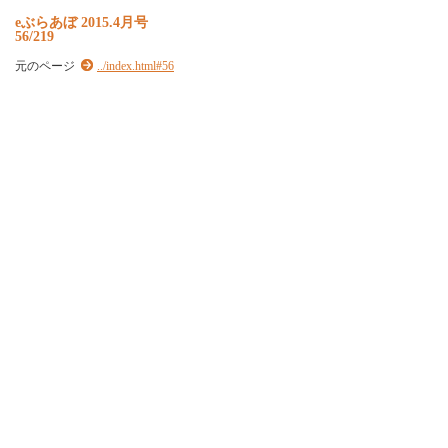
e
ぶ
ら
あ
ぼ
2
0
1
5
.
4
月
号
56/219
元のページ
../index.html#56