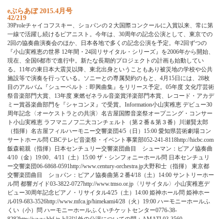
e
ぶ
ら
あ
ぼ
2
0
1
5
.
4
月
号
42/219
3
9
P
r
o
l
e
チ
ャ
イ
コ
フ
ス
キ
ー
、
シ
ョ
パ
ン
の
２
大
国
際
コ
ン
ク
ー
ル
に
入
賞
以
来
、
常
に
第
一
線
で
活
躍
し
続
け
る
ピ
ア
ニ
ス
ト
。
今
年
は
、
3
0
周
年
の
記
念
公
演
と
し
て
、
東
京
で
の
2
回
の
協
奏
曲
演
奏
会
の
ほ
か
、
日
本
各
地
で
多
く
の
記
念
公
演
を
予
定
。
年
2
回
ず
つ
の
『
小
山
実
稚
恵
の
世
界
1
2
年
間
・
2
4
回
リ
サ
イ
タ
ル
・
シ
リ
ー
ズ
』
を
2
0
0
6
年
か
ら
開
始
、
現
在
、
全
国
6
都
市
で
進
行
中
。
新
た
な
長
期
的
プ
ロ
ジ
ェ
ク
ト
の
計
画
も
始
動
し
て
い
る
。
1
1
年
の
東
日
本
大
震
災
以
降
、
東
北
出
身
と
い
う
こ
と
も
あ
り
被
災
地
の
学
校
や
公
共
施
設
等
で
演
奏
を
行
っ
て
い
る
。
ソ
ニ
ー
と
の
専
属
契
約
の
も
と
、
4
月
1
5
日
に
は
、
2
8
枚
目
の
ア
ル
バ
ム
『
シ
ュ
ー
ベ
ル
ト
：
即
興
曲
集
』
を
リ
リ
ー
ス
予
定
。
0
5
年
度
文
化
庁
芸
術
祭
音
楽
部
門
大
賞
、
1
3
年
度
東
燃
ゼ
ネ
ラ
ル
音
楽
賞
洋
楽
部
門
本
賞
、
レ
コ
ー
ド
・
ア
カ
デ
ミ
ー
賞
器
楽
曲
部
門
を
『
シ
ャ
コ
ン
ヌ
』
で
受
賞
。
I
n
f
o
r
m
a
t
i
o
n
小
山
実
稚
恵
デ
ビ
ュ
ー
3
0
周
年
記
念
〈
オ
ー
ケ
ス
ト
ラ
と
の
共
演
〉
名
古
屋
国
際
音
楽
祭
オ
ー
プ
ニ
ン
グ
・
コ
ン
サ
ー
ト
小
山
実
稚
恵
ラ
フ
マ
ニ
ノ
フ
二
大
コ
ン
チ
ェ
ル
ト
（
第
２
番
＆
第
３
番
）
川
瀬
賢
太
郎
（
指
揮
）
名
古
屋
フ
ィ
ル
ハ
ー
モ
ニ
ー
交
響
楽
団
4
/
5
（
日
）
1
5
:
0
0
愛
知
県
芸
術
劇
場
コ
ン
サ
ー
ト
ホ
ー
ル
問
C
B
C
テ
レ
ビ
音
楽
祭
・
イ
ベ
ン
ト
事
業
部
0
5
2
-
2
4
1
-
8
1
1
8
h
t
t
p
:
/
/
h
i
c
b
c
.
c
o
m
飯
森
範
親
（
指
揮
）
日
本
セ
ン
チ
ュ
リ
ー
交
響
楽
団
曲
目
シ
ュ
ー
マ
ン
：
ピ
ア
ノ
協
奏
曲
4
/
1
0
（
金
）
1
9
:
0
0
、
4
/
1
1
（
土
）
1
5
:
0
0
ザ
・
シ
ン
フ
ォ
ニ
ー
ホ
ー
ル
問
日
本
セ
ン
チ
ュ
リ
ー
交
響
楽
団
0
6
-
6
8
6
8
-
0
5
9
1
h
t
t
p
:
/
/
w
w
w
.
c
e
n
t
u
r
y
-
o
r
c
h
e
s
t
r
a
.
j
p
大
野
和
士
（
指
揮
）
東
京
都
交
響
楽
団
曲
目
シ
ョ
パ
ン
：
ピ
ア
ノ
協
奏
曲
第
２
番
4
/
1
8
（
土
）
1
4
:
0
0
サ
ン
ト
リ
ー
ホ
ー
ル
問
都
響
ガ
イ
ド
0
3
-
3
8
2
2
-
0
7
2
7
h
t
t
p
:
/
/
w
w
w
.
t
m
s
o
.
o
r
.
j
p
〈
リ
サ
イ
タ
ル
〉
小
山
実
稚
恵
デ
ビ
ュ
ー
3
0
周
年
記
念
ピ
ア
ノ
・
リ
サ
イ
タ
ル
4
/
2
5
（
土
）
1
4
:
0
0
姫
神
ホ
ー
ル
問
姫
神
ホ
ー
ル
0
1
9
-
6
8
3
-
3
5
2
6
h
t
t
p
:
/
/
w
w
w
.
m
f
c
a
.
j
p
/
h
i
m
e
k
a
m
i
4
/
2
8
（
火
）
1
9
:
0
0
ハ
ー
モ
ニ
ー
ホ
ー
ル
ふ
く
い
（
小
）
問
ハ
ー
モ
ニ
ー
ホ
ー
ル
ふ
く
い
チ
ケ
ッ
ト
セ
ン
タ
ー
0
7
7
6
-
3
8
-