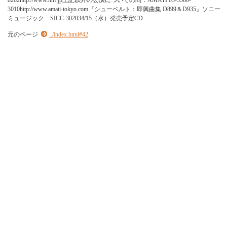
8
2
8
2
h
t
t
p
:
/
/
w
w
w
.
h
h
f
.
j
p
上
記
以
外
の
公
演
に
つ
い
て
の
問
：
A
M
A
T
I
0
3
-
3
5
6
0
-
3
0
1
0
h
t
t
p
:
/
/
w
w
w
.
a
m
a
t
i
-
t
o
k
y
o
.
c
o
m
『
シ
ュ
ー
ベ
ル
ト
：
即
興
曲
集
D
8
9
9
＆
D
9
3
5
』
ソ
ニ
ー
ミ
ュ
ー
ジ
ッ
ク
S
I
C
C
-
3
0
2
0
3
4
/
1
5
（
水
）
発
売
予
定
C
D
元のページ
../index.html#42