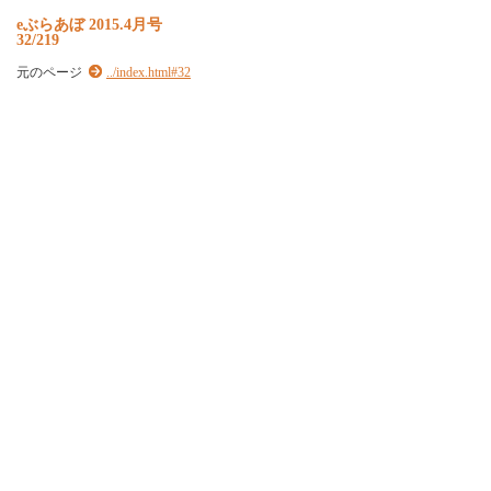
e
ぶ
ら
あ
ぼ
2
0
1
5
.
4
月
号
32/219
元のページ
../index.html#32