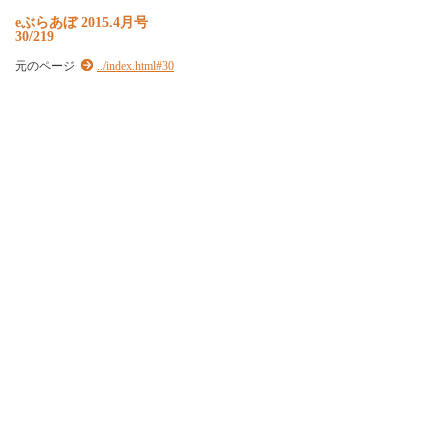
e
ぶ
ら
あ
ぼ
2
0
1
5
.
4
月
号
30/219
元のページ
../index.html#30