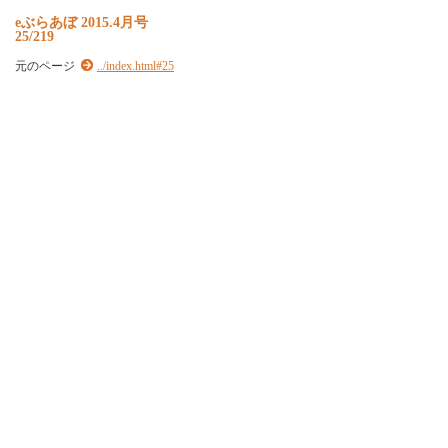
e
ぶ
ら
あ
ぼ
2
0
1
5
.
4
月
号
25/219
元のページ
../index.html#25