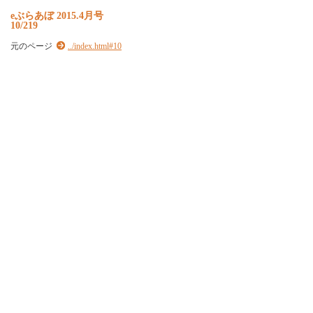
e
ぶ
ら
あ
ぼ
2
0
1
5
.
4
月
号
10/219
元のページ
../index.html#10