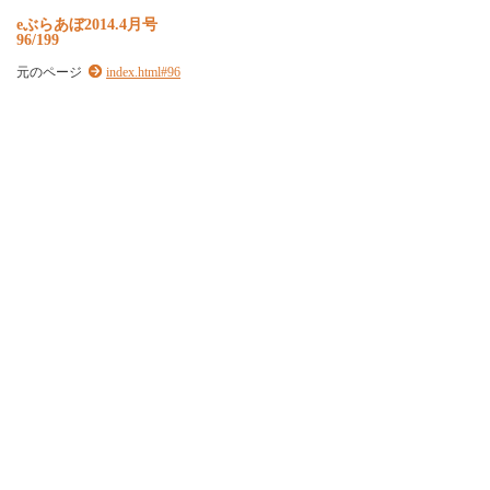
e
ぶ
ら
あ
ぼ
2
0
1
4
.
4
月
号
96/199
元のページ
index.html#96