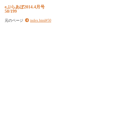
e
ぶ
ら
あ
ぼ
2
0
1
4
.
4
月
号
50/199
元のページ
index.html#50