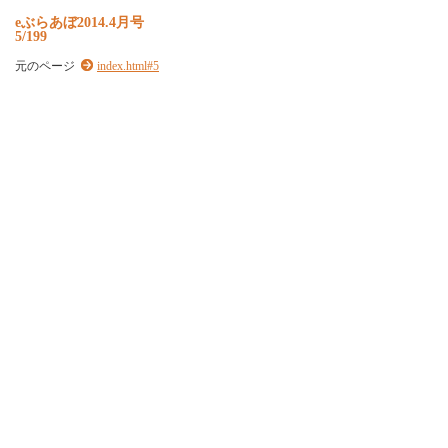
e
ぶ
ら
あ
ぼ
2
0
1
4
.
4
月
号
5/199
元のページ
index.html#5