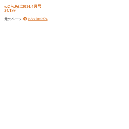
e
ぶ
ら
あ
ぼ
2
0
1
4
.
4
月
号
24/199
元のページ
index.html#24