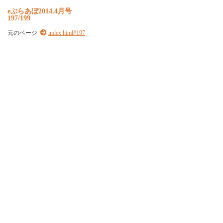
e
ぶ
ら
あ
ぼ
2
0
1
4
.
4
月
号
197/199
元のページ
index.html#197