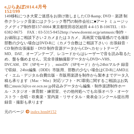
e
ぶ
ら
あ
ぼ
2
0
1
4
.
4
月
号
152/199
1
4
9
移
転
に
つ
き
大
変
ご
迷
惑
を
お
掛
け
致
し
ま
し
た
C
D
&
a
m
p
;
D
V
D
・
楽
譜
制
作
ク
ラ
シ
ッ
ク
音
楽
に
は
ク
ラ
シ
ッ
ク
専
門
の
制
作
会
社
に
■
ア
ー
ト
ミ
ュ
ー
ジ
ッ
ク
メ
デ
ィ
ア
制
作
部
1
5
7
-
0
0
6
4
東
京
都
世
田
谷
区
給
田
4
-
4
-
1
5
B
-
1
0
6
T
E
L
：
0
3
-
6
3
8
2
-
9
6
7
5
F
A
X
：
0
3
-
5
3
1
5
-
9
4
5
2
h
t
t
p
:
/
/
w
w
w
.
d
o
r
e
m
i
.
o
r
.
j
p
/
a
r
t
m
u
s
i
c
/
制
作
・
お
値
段
は
ご
相
談
下
さ
い
２
カ
メ
ま
た
は
３
カ
メ
、
高
画
質
で
臨
場
感
の
で
る
撮
影
部
数
の
少
な
い
場
合
は
D
V
D
-
R
に
（
カ
メ
ラ
台
数
は
ご
相
談
下
さ
い
）
出
張
録
音
・
C
D
制
作
出
張
撮
影
・
D
V
D
制
作
音
源
デ
ー
タ
か
ら
C
D
へ
カ
セ
ッ
ト
テ
ー
プ
、
M
D
、
D
A
T
、
オ
ー
プ
ン
テ
ー
プ
、
レ
コ
ー
ド
か
ら
は
レ
ー
ザ
ー
で
音
を
読
み
取
る
た
め
、
盤
を
傷
め
ま
せ
ん
。
完
全
非
接
触
撮
影
デ
ー
タ
か
ら
D
V
D
へ
V
H
S
、
D
V
C
A
M
、
D
V
（
S
P
モ
ー
ド
）
、
m
i
n
i
D
V
（
S
P
モ
ー
ド
）
か
ら
2
4
b
i
t
マ
ル
チ
録
音
で
収
録
、
2
4
b
i
t
編
集
（
D
D
D
）
市
販
用
、
部
数
の
少
な
い
場
合
は
C
D
-
R
に
A
M
D
エ
イ
・
エ
ム
・
デ
ジ
タ
ル
自
費
出
版
・
市
販
用
楽
譜
を
制
作
か
ら
製
本
ま
で
デ
ー
タ
入
稿
も
承
り
ま
す
（
M
a
c
・
W
i
n
）
対
応
ソ
フ
ト
・
P
C
環
境
に
関
す
る
ご
相
談
は
お
気
軽
に
m
u
s
i
c
3
@
c
o
e
e
.
o
c
n
.
n
e
.
j
p
持
込
み
デ
ー
タ
か
ら
編
集
・
制
作
楽
譜
制
作
ホ
ー
ル
・
ス
タ
ジ
オ
・
体
育
館
・
練
習
室
、
そ
の
他
何
処
へ
で
も
出
張
オ
ペ
ラ
・
オ
ー
ケ
ス
ト
ラ
・
合
唱
・
吹
奏
楽
・
室
内
楽
・
リ
サ
イ
タ
ル
・
発
表
会
コ
ン
ク
ー
ル
提
出
用
録
音
・
撮
影
も
承
り
ま
す
元のページ
index.html#152